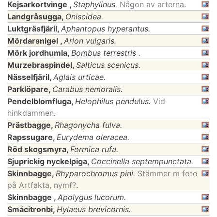
Kejsarkortvinge ,
Staphylinus.
Någon av arterna
.
Landgråsugga,
Oniscidea.
Luktgräsfjäril,
Aphantopus hyperantus.
Mördarsnigel ,
Arion vulgaris.
Mörk jordhumla,
Bombus terrestris .
Murzebraspindel,
Salticus scenicus.
Nässelfjäril,
Aglais urticae.
Parklöpare,
Carabus nemoralis.
Pendelblomfluga,
Helophilus pendulus.
Vid
hinkdammen
.
Prästbagge,
Rhagonycha fulva.
Rapssugare,
Eurydema oleracea.
Röd skogsmyra,
Formica rufa.
Sjuprickig nyckelpiga,
Coccinella septempunctata.
Skinnbagge,
Rhyparochromus pini.
Stämmer m foto
på Artfakta, nymf?
.
Skinnbagge ,
Apolygus lucorum.
Småcitronbi,
Hylaeus brevicornis.