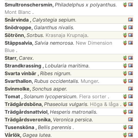
Smultronschersmin,
Philadelphus x polyanthus.
Mont Blanc
.
Snårvinda ,
Calystegia sepium.
Snödroppe,
Galanthus nivalis.
Sötrönn,
Sorbus.
Krasnaja Krupnaja
.
Stäppsalvia,
Salvia nemorosa.
New Dimension
Blue
.
Starr,
Carex.
Strandkrassing ,
Lobularia maritima.
Svarta vinbär ,
Ribes nigrum.
Svarthallon,
Rubus occidentalis.
Munger
.
Svinmolke,
Sonchus asper.
Tomat ,
Solanum lycopersicum.
Flera sorter
.
Trädgårdsböna,
Phaseolus vulgaris.
Höga & låga
.
Trädgårdsnattviol,
Hesperis matronalis.
Trädgårdsveronika,
Veronica persica.
Tusensköna ,
Bellis perennis .
Vårlök,
Gagea lutea.