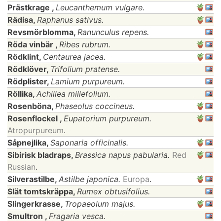
Prästkrage ,
Leucanthemum vulgare.
Rädisa,
Raphanus sativus.
Revsmörblomma,
Ranunculus repens.
Röda vinbär ,
Ribes rubrum.
Rödklint,
Centaurea jacea.
Rödklöver,
Trifolium pratense.
Rödplister,
Lamium purpureum.
Röllika,
Achillea millefolium.
Rosenböna,
Phaseolus coccineus.
Rosenflockel ,
Eupatorium purpureum.
Atropurpureum
.
Såpnejlika,
Saponaria officinalis.
Sibirisk bladraps,
Brassica napus pabularia.
Red
Russian
.
Silverastilbe,
Astilbe japonica.
Europa
.
Slät tomtskräppa,
Rumex obtusifolius.
Slingerkrasse,
Tropaeolum majus.
Smultron ,
Fragaria vesca.