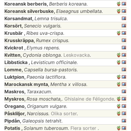
Koreansk berberis,
Berberis koreana.
Koreansk silverbuske,
Elaeagnus umbellata.
Korsandmat,
Lemna trisulca.
Korsört,
Senecio vulgaris.
Krusbär ,
Ribes uva-crispa.
Krusskräppa,
Rumex crispus.
Kvickrot ,
Elymus repens.
Kvitten,
Cydonia oblonga.
Leskovacka
.
Libbsticka ,
Levisticum officinale.
Lomme,
Capsella bursa-pastoris.
Luktpion,
Paeonia lactiflora.
Marockansk mynta,
Mentha x villosa.
Maskros,
Taraxacum.
Myskros,
Rosa moschata,.
Ghislaine de Féligonde
.
Oregano,
Origanum vulgare.
Påskliljor,
Narcissus.
Olika sorter
.
Pipdån,
Galeopsis tetrahit.
Potatis ,
Solanum tuberosum.
Flera sorter
.