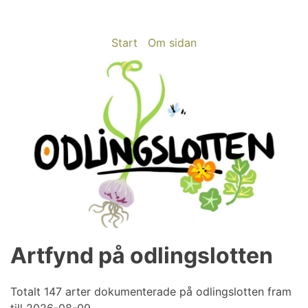
Skip
to
content
Start
Om sidan
Artfynd på odlingslotten
odlingslotten.com
Odling på 200 kvm i Stockholms utkant
Totalt 147 arter dokumenterade på odlingslotten fram