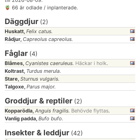
till 2026-08-09.
66 är odlade / inplanterade.
Däggdjur
(2)
Huskatt,
Felix catus.
Rådjur,
Capreolus capreolus.
Fåglar
(4)
Blåmes,
Cyanistes caeruleus.
Häckar i holk
.
Koltrast,
Turdus merula.
Stare,
Sturnus vulgaris.
Talgoxe,
Parus major.
Groddjur & reptiler
(2)
Kopparödla,
Anguis fragilis.
Behövde flyttas
.
Vanlig padda,
Bufo bufo.
Insekter & leddjur
(42)