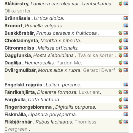
Blåbärstry,
Lonicera caerulea var. kamtschatica.
Olika sorter
.
Brännässla ,
Urtica dioica.
Brunört,
Prunella vulgaris.
Buskkörsbär,
Prunus cerasus x fruiticosa .
Chokladmynta,
Mentha x piperita.
Citronmeliss ,
Melissa officinalis.
Daggfunkia,
Hosta sieboldiana .
Två olika sorter
.
Daglilja ,
Hemerocallis.
Pardon Me
.
Dvärgmullbär,
Morus alba x rubra.
Gerardi Dwarf
.
Engelskt rajgräs ,
Lolium perenne.
Fänrikshjärta,
Dicentra formosa.
Luxuriant
.
Färgkulla,
Cota tinctoria.
Fingerborgsblomma ,
Digitalis purpurea.
Fiskmålla,
Lipandra polysperma.
Flikbjörnbär ,
Rubus laciniatus.
Thornless
Evergreen
.