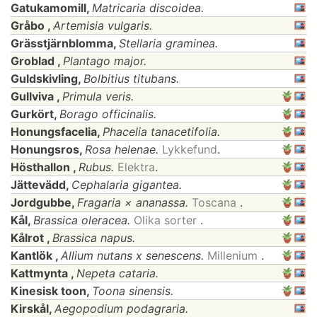
Gatukamomill,
Matricaria discoidea.
Gråbo ,
Artemisia vulgaris.
Grässtjärnblomma,
Stellaria graminea.
Groblad ,
Plantago major.
Guldskivling,
Bolbitius titubans.
Gullviva ,
Primula veris.
Gurkört,
Borago officinalis.
Honungsfacelia,
Phacelia tanacetifolia.
Honungsros,
Rosa helenae.
Lykkefund
.
Hösthallon ,
Rubus.
Elektra
.
Jättevädd,
Cephalaria gigantea.
Jordgubbe,
Fragaria × ananassa.
Toscana
.
Kål,
Brassica oleracea.
Olika sorter
.
Kålrot ,
Brassica napus.
Kantlök ,
Allium nutans x senescens.
Millenium
.
Kattmynta ,
Nepeta cataria.
Kinesisk toon,
Toona sinensis.
Kirskål,
Aegopodium podagraria.