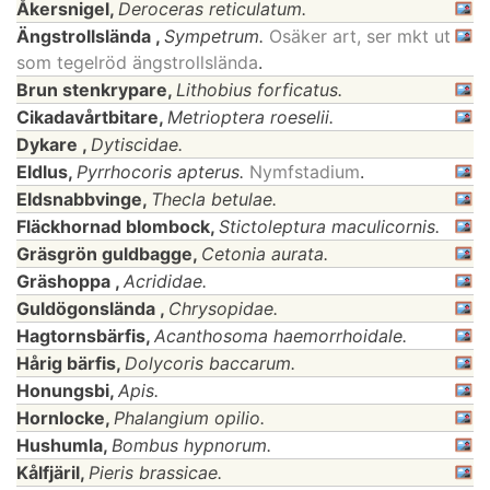
Åkersnigel,
Deroceras reticulatum.
Ängstrollslända ,
Sympetrum.
Osäker art, ser mkt ut
som tegelröd ängstrollslända
.
Brun stenkrypare,
Lithobius forficatus.
Cikadavårtbitare,
Metrioptera roeselii.
Dykare ,
Dytiscidae.
Eldlus,
Pyrrhocoris apterus.
Nymfstadium
.
Eldsnabbvinge,
Thecla betulae.
Fläckhornad blombock,
Stictoleptura maculicornis.
Gräsgrön guldbagge,
Cetonia aurata.
Gräshoppa ,
Acrididae.
Guldögonslända ,
Chrysopidae.
Hagtornsbärfis,
Acanthosoma haemorrhoidale.
Hårig bärfis,
Dolycoris baccarum.
Honungsbi,
Apis.
Hornlocke,
Phalangium opilio.
Hushumla,
Bombus hypnorum.
Kålfjäril,
Pieris brassicae.