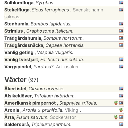
Solblomfluga,
Syrphus.
Stekelfluga,
Sicus ferrugineus .
Svenskt namn
saknas
.
Stenhumla,
Bombus lapidarius.
Strimlus ,
Graphosoma italicum.
Trädgårdshumla,
Bombus hortorum.
Trädgårdssnäcka,
Cepaea hortensis.
Vanlig geting ,
Vespula vulgaris.
Vanlig tvestjärt,
Forficula auricularia.
Vargspindel,
Pardosa?.
Art osäker
.
Växter
(97)
Åkertistel,
Cirsium arvense.
Alsikeklöver,
Trifolium hybridum.
Amerikansk pimpernöt ,
Staphylea trifolia.
Aronia ,
Aronia x prunifolia.
Viking
.
Ärta,
Pisum sativum.
Sockerärtor
.
Baldersbrå,
Tripleurospermum.