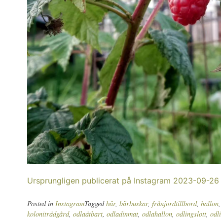
Ursprungligen publicerat på Instagram 2023-09-26
Posted in
Instagram
Tagged
bär
,
bärbuskar
,
frånjordtillbord
,
hallon
koloniträdgård
,
odlaätbart
,
odladinmat
,
odlahallon
,
odlingslott
,
odl