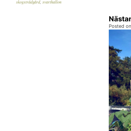
skogsträdgård
,
svarthallon
Nästan
Posted o