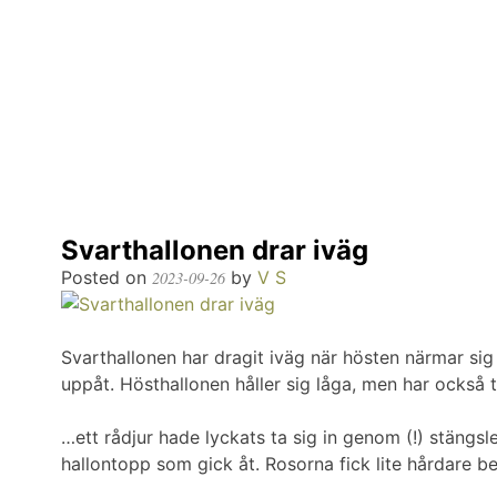
Skip
to
content
odlingslotten.com
Odling på 200 kvm i Stockholms utkant
Svarthallonen drar iväg
Posted on
by
V S
2023-09-26
Svarthallonen har dragit iväg när hösten närmar sig
uppåt. Hösthallonen håller sig låga, men har också t
…ett rådjur hade lyckats ta sig in genom (!) stängsle
hallontopp som gick åt. Rosorna fick lite hårdare be