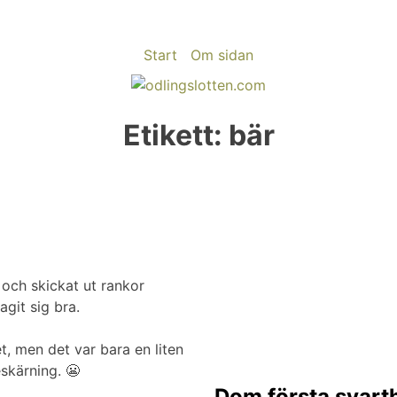
Start
Om sidan
Etikett:
bär
 och skickat ut rankor
agit sig bra.
t, men det var bara en liten
skärning. 😬
Dom första svart