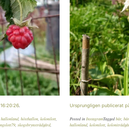
 16:20:26
.
Ursprungligen publicerat p
,
hallonland
,
hösthallon
,
kolonilott
,
Posted in
Instagram
Tagged
bär
,
bär
ingslott79
,
skogsbrynsträdgård
,
hallonland
,
kolonilott
,
koloniträdgå