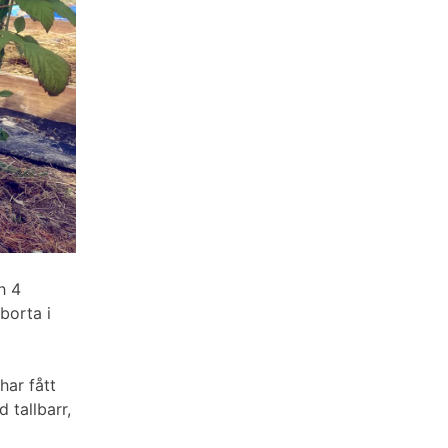
h 4
 borta i
har fått
 tallbarr,