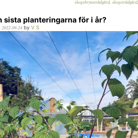
skogsbrynsträdgård
,
skogsträdgård
 sista planteringarna för i år?
n
by
V S
2022-09-24