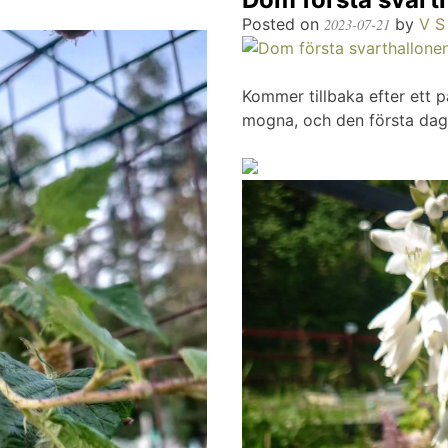
Posted on
by
V S
2023-07-21
Kommer tillbaka efter ett 
mogna, och den första dagli