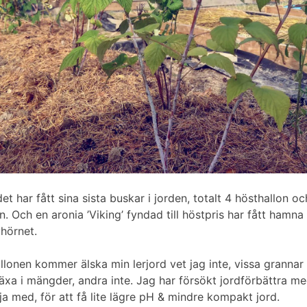
et har fått sina sista buskar i jorden, totalt 4 hösthallon oc
n. Och en aronia ’Viking’ fyndad till höstpris har fått hamna
yhörnet.
llonen kommer älska min lerjord vet jag inte, vissa grannar 
xa i mängder, andra inte. Jag har försökt jordförbättra med
örja med, för att få lite lägre pH & mindre kompakt jord.