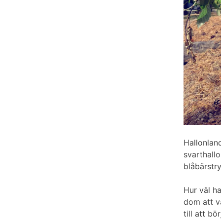
Hallonland
svarthallo
blåbärstr
Hur väl ha
dom att vä
till att b