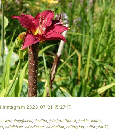
å Instagram 2023-07-21 15:27:17
.
buskar
,
daggfunkia
,
daglilja
,
frånjordtillbord
,
funkia
,
hallon
,
rd
,
odlaätbart
,
odladinmat
,
odlahallon
,
odlingslott
,
odlingslott79
,