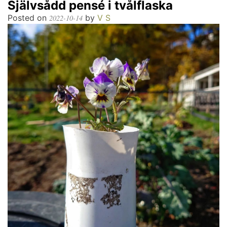
Självsådd pensé i tvålflaska
Posted on
by
V S
2022-10-14