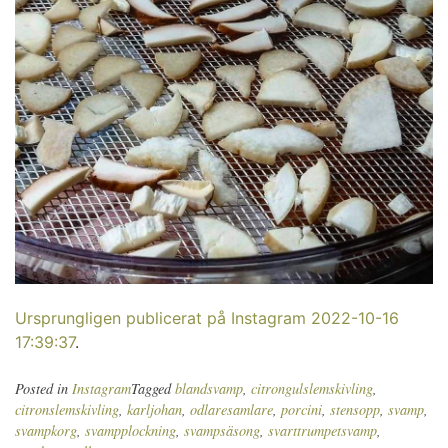
Ursprungligen publicerat på Instagram 2022-10-16
17:39:37
.
Posted in
Instagram
Tagged
blandsvamp
,
citrongulslemskivling
,
citronslemskivling
,
karljohan
,
odlaresamlare
,
porcini
,
stensopp
,
svamp
,
svampkorg
,
svampplockning
,
svampsäsong
,
svarttrumpetsvamp
,