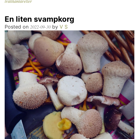
trattkantareller
En liten svampkorg
Posted on
by
V S
2022-09-30