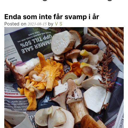
Enda som inte får svamp i år
Posted on
by
V S
2023-08-15