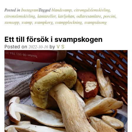
Posted in
Instagram
Tagged
blandsvamp
,
citrongulslemskivling
,
citronslemskivling
,
kantareller
,
karljohan
,
odlaresamlare
,
porcini
,
stensopp
,
svamp
,
svampkorg
,
svampplockning
,
svampsäsong
Ett till försök i svampskogen
Posted on
by
V S
2022-10-16