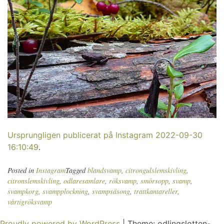
Ursprungligen publicerat på Instagram 2022-09-30
16:10:49
.
Posted in
Instagram
Tagged
blandsvamp
,
citrongulslemskivling
,
citronslemskivling
,
odlaresamlare
,
röksvamp
,
smörsopp
,
svamp
,
svampkorg
,
svampplockning
,
svampsäsong
,
trattkantareller
,
vårtigröksvamp
Proudly powered by WordPress
|
Theme: odlingslotten-