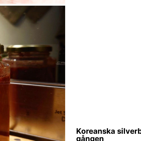
Koreanska silverb
gången