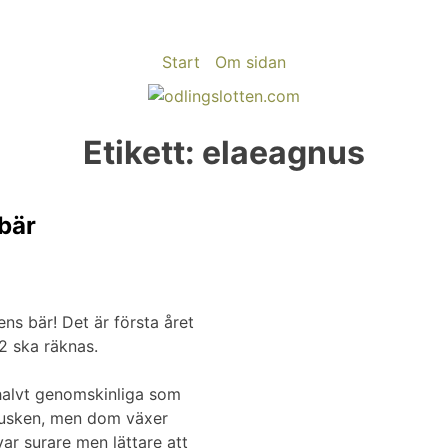
Start
Om sidan
Etikett:
elaeagnus
bär
ns bär! Det är första året
2 ska räknas.
 halvt genomskinliga som
busken, men dom växer
var surare men lättare att