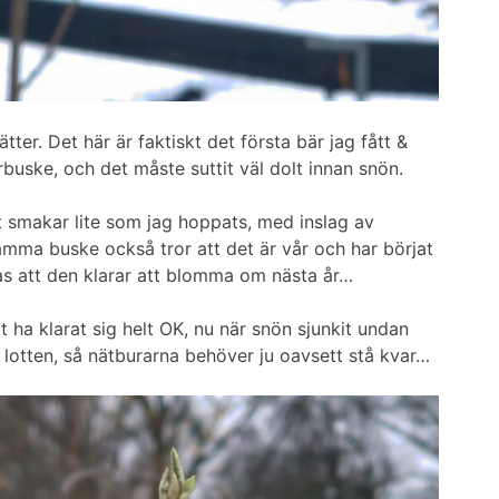
ter. Det här är faktiskt det första bär jag fått &
buske, och det måste suttit väl dolt innan snön.
t smakar lite som jag hoppats, med inslag av
amma buske också tror att det är vår och har börjat
s att den klarar att blomma om nästa år…
t ha klarat sig helt OK, nu när snön sjunkit undan
r lotten, så nätburarna behöver ju oavsett stå kvar…