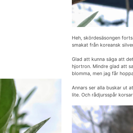
Heh, skördesäsongen fortsät
smakat från koreansk silver
Glad att kunna säga att de
hjortron. Mindre glad att s
blomma, men jag får hoppa
Annars ser alla buskar ut at
lite. Och rådjursspår korsa