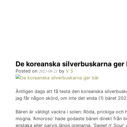
Skip
to
content
odlingslotten.com
Odling på 200 kvm i Stockholms utkant
De koreanska silverbuskarna ger 
Posted on
by
V S
2023-09-21
Äntligen dags att få testa den koreanska silverbuske
jag får någon skörd, om inte det enda (1) bäret 202
Bären är väldigt vackra i solen: Röda, prickiga och
mogna. ’Amoroso’ hade godaste bären direkt från 
enstaka eller parvis längs grenarna. ’Sweet n’ Sour’ 