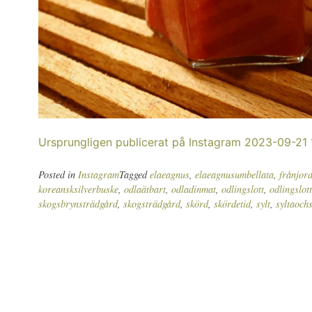
Ursprungligen publicerat på Instagram 2023-09-21 
Posted in
Instagram
Tagged
elaeagnus
,
elaeagnusumbellata
,
frånjord
koreansksilverbuske
,
odlaätbart
,
odladinmat
,
odlingslott
,
odlingslot
skogsbrynsträdgård
,
skogsträdgård
,
skörd
,
skördetid
,
sylt
,
syltaochs