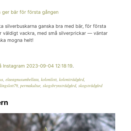
a silverbuskarna ganska bra med bär, för första
r väldigt vackra, med små silverprickar — väntar
ka mogna helt!
på Instagram 2023-09-04 12:18:19
.
us
,
elaeagnusumbellata
,
kolonilott
,
koloniträdgård
,
lingslott79
,
permakultur
,
skogsbrynsträdgård
,
skogsträdgård
ern