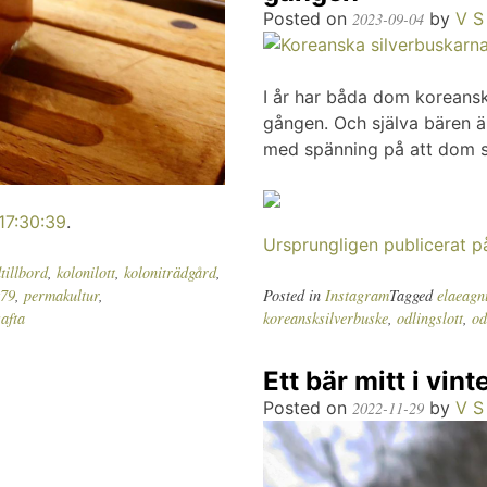
Posted on
by
V S
2023-09-04
I år har båda dom koreansk
gången. Och själva bären ä
med spänning på att dom s
17:30:39
.
Ursprungligen publicerat 
tillbord
,
kolonilott
,
koloniträdgård
,
t79
,
permakultur
,
Posted in
Instagram
Tagged
elaeagn
afta
koreansksilverbuske
,
odlingslott
,
od
Ett bär mitt i vint
Posted on
by
V S
2022-11-29