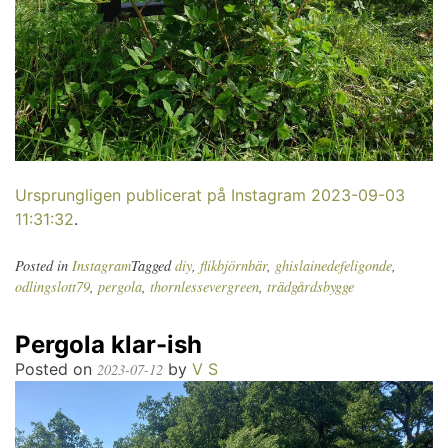
Ursprungligen publicerat på Instagram 2023-09-03
11:31:32
.
Posted in
Instagram
Tagged
diy
,
flikbjörnbär
,
ghislainedefeligonde
,
odlingslott79
,
pergola
,
thornlessevergreen
,
trädgårdsbygge
Pergola klar-ish
Posted on
by
V S
2023-07-12