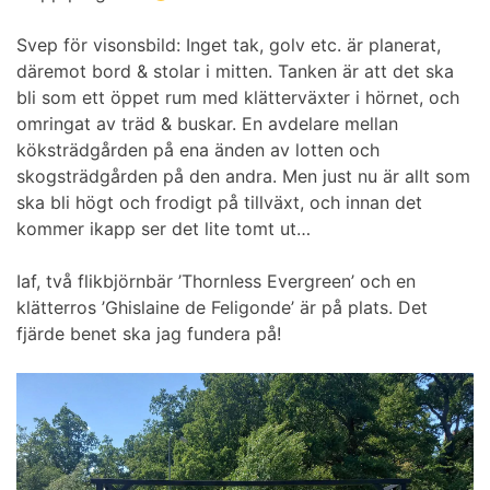
Svep för visonsbild: Inget tak, golv etc. är planerat,
däremot bord & stolar i mitten. Tanken är att det ska
bli som ett öppet rum med klätterväxter i hörnet, och
omringat av träd & buskar. En avdelare mellan
köksträdgården på ena änden av lotten och
skogsträdgården på den andra. Men just nu är allt som
ska bli högt och frodigt på tillväxt, och innan det
kommer ikapp ser det lite tomt ut…
Iaf, två flikbjörnbär ’Thornless Evergreen’ och en
klätterros ’Ghislaine de Feligonde’ är på plats. Det
fjärde benet ska jag fundera på!