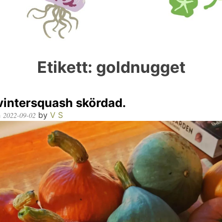
Etikett:
goldnugget
vintersquash skördad.
n
by
V S
2022-09-02