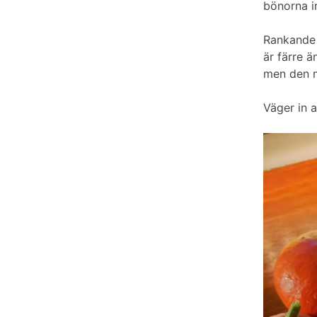
bönorna in
Rankande ’
är färre ä
men den mi
Väger in a