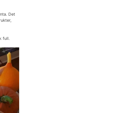
anta. Det
rukter,
 full.