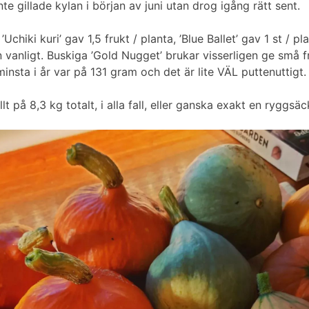
te gillade kylan i början av juni utan drog igång rätt sent.
Uchiki kuri’ gav 1,5 frukt / planta, ’Blue Ballet’ gav 1 st / pl
n vanligt. Buskiga ’Gold Nugget’ brukar visserligen ge små f
nsta i år var på 131 gram och det är lite VÄL puttenuttigt.
llt på 8,3 kg totalt, i alla fall, eller ganska exakt en ryggsäck