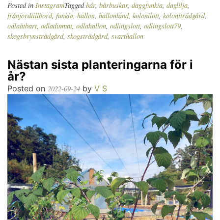
Posted in
Instagram
Tagged
bär
,
bärbuskar
,
daggfunkia
,
daglilja
,
frånjordtillbord
,
funkia
,
hallon
,
hallonland
,
kolonilott
,
koloniträdgård
,
odlaätbart
,
odladinmat
,
odlahallon
,
odlingslott
,
odlingslott79
,
skogsbrynsträdgård
,
skogsträdgård
,
svarthallon
Nästan sista planteringarna för i
år?
Posted on
by
V S
2022-09-24