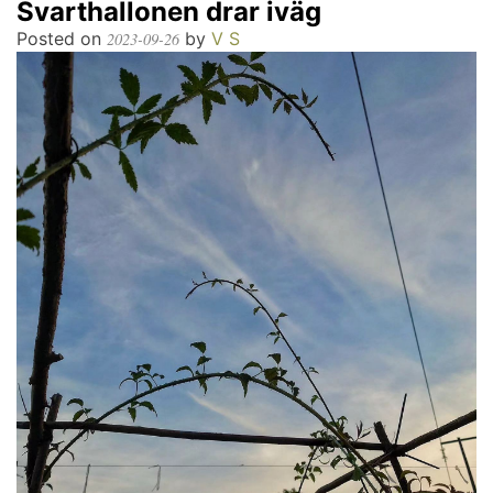
Svarthallonen drar iväg
Posted on
by
V S
2023-09-26