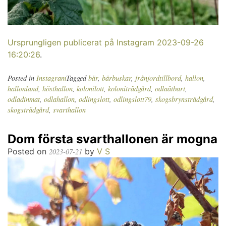
Ursprungligen publicerat på Instagram 2023-09-26
16:20:26
.
Posted in
Instagram
Tagged
bär
,
bärbuskar
,
frånjordtillbord
,
hallon
,
hallonland
,
hösthallon
,
kolonilott
,
koloniträdgård
,
odlaätbart
,
odladinmat
,
odlahallon
,
odlingslott
,
odlingslott79
,
skogsbrynsträdgård
,
skogsträdgård
,
svarthallon
Dom första svarthallonen är mogna
Posted on
by
V S
2023-07-21