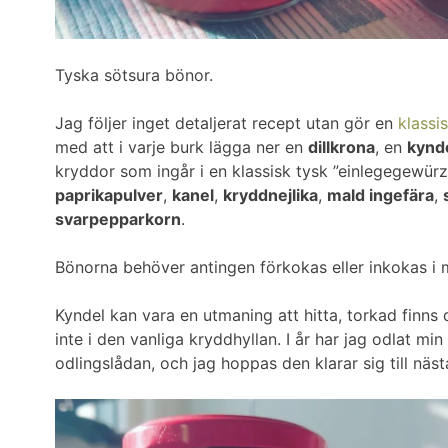
Tyska sötsura bönor.
Jag följer inget detaljerat recept utan gör en
klassi
med att i varje burk lägga ner en
dillkrona
, en
kynde
kryddor som ingår i en klassisk tysk ”einlegegewürz
paprikapulver
,
kanel
,
kryddnejlika
,
mald ingefära
,
svarpepparkorn
.
Bönorna behöver antingen förkokas eller inkokas i m
Kyndel kan vara en utmaning att hitta, torkad finns 
inte i den vanliga kryddhyllan. I år har jag odlat min
odlingslådan, och jag hoppas den klarar sig till nästa