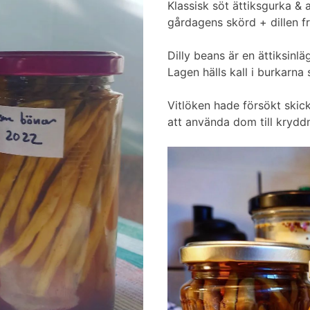
Klassisk söt ättiksgurka & 
gårdagens skörd + dillen f
Dilly beans är en ättiksinläg
Lagen hälls kall i burkarna
Vitlöken hade försökt skick
att använda dom till krydd