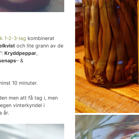
sk 1-2-3-lag
kombinerat
lkvist
och lite grann av de
”:
Kryddpeppar
,
senaps
– &
inst 10 minuter.
den men att få tag i, men
 egen vinterkyndel i
 år.