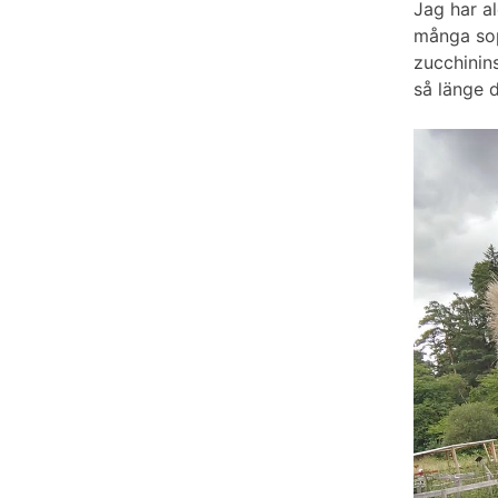
Jag har al
många sop
zucchinins
så länge d