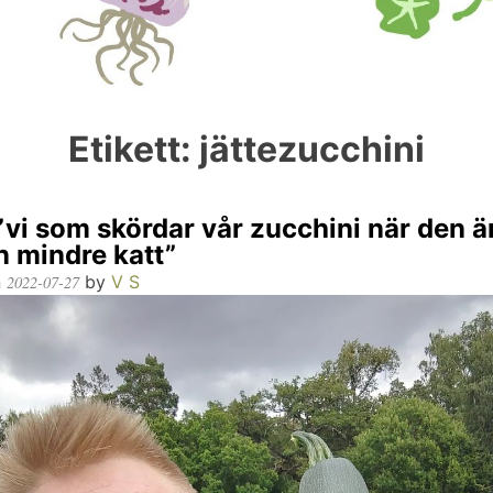
Etikett:
jättezucchini
vi som skördar vår zucchini när den är
 mindre katt”
n
by
V S
2022-07-27