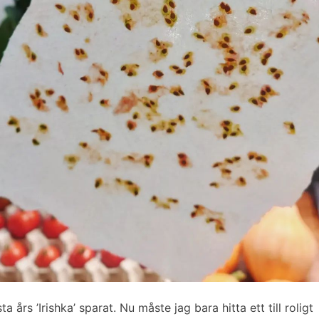
sta års ’Irishka’ sparat. Nu måste jag bara hitta ett till roligt