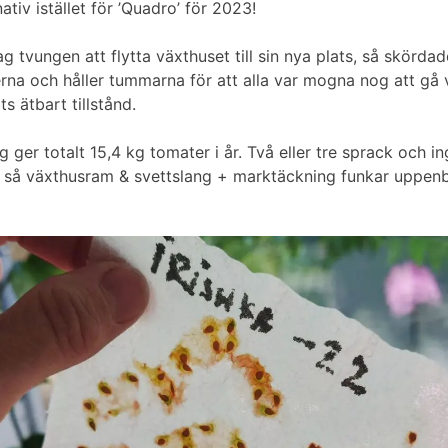
ativ istället för ’Quadro’ för 2023!
ag tvungen att flytta växthuset till sin nya plats, så skörda
na och håller tummarna för att alla var mogna nog att gå vi
s ätbart tillstånd.
g ger totalt 15,4 kg tomater i år. Två eller tre sprack och in
ta, så växthusram & svettslang + marktäckning funkar uppen