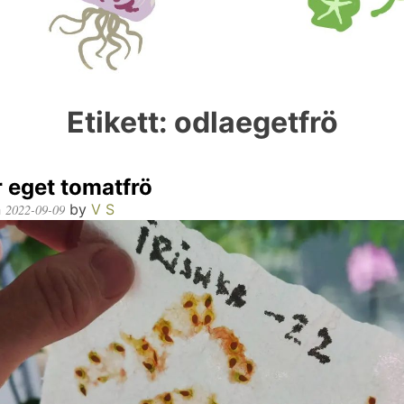
Etikett:
odlaegetfrö
 eget tomatfrö
n
by
V S
2022-09-09