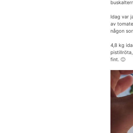
buskaltern
Idag var j
av tomater
någon sort
4,8 kg ida
pistillrö
fint. 🙂