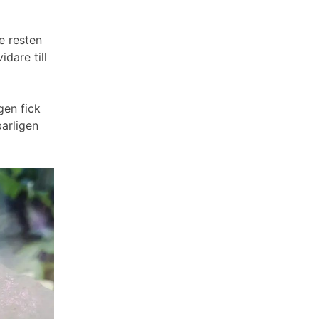
de resten
dare till
gen fick
barligen