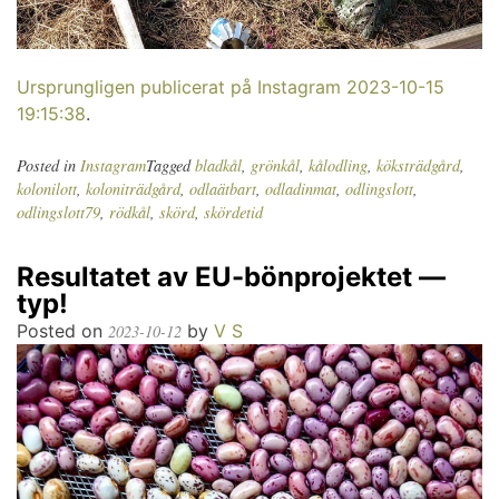
Ursprungligen publicerat på Instagram 2023-10-15
19:15:38
.
Posted in
Instagram
Tagged
bladkål
,
grönkål
,
kålodling
,
köksträdgård
,
kolonilott
,
koloniträdgård
,
odlaätbart
,
odladinmat
,
odlingslott
,
odlingslott79
,
rödkål
,
skörd
,
skördetid
Resultatet av EU-bönprojektet —
typ!
Posted on
by
V S
2023-10-12