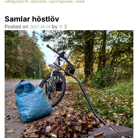
odlingslott79
,
sättvitlök
,
vigorsupreme
,
vitlök
Samlar höstlöv
Posted on
by
V S
2023-10-19