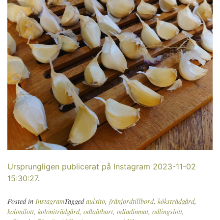
Ursprungligen publicerat på Instagram 2023-11-02
15:30:27
.
Posted in
Instagram
Tagged
aulxito
,
frånjordtillbord
,
köksträdgård
,
kolonilott
,
koloniträdgård
,
odlaätbart
,
odladinmat
,
odlingslott
,