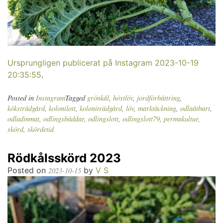
Ursprungligen publicerat på Instagram 2023-10-19
20:35:55
.
Posted in
Instagram
Tagged
grönkål
,
höstlöv
,
jordförbättring
,
köksträdgård
,
kolonilott
,
koloniträdgård
,
löv
,
marktäckning
,
odlaätbart
,
odladinmat
,
odlingsbäddar
,
odlingslott
,
odlingslott79
,
permakultur
,
skörd
,
skördetid
Rödkålsskörd 2023
Posted on
by
V S
2023-10-15