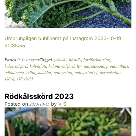
Ursprungligen publicerat på Instagram 2023-10-19
20:35:55
.
Posted in
Instagram
Tagged
grönkål
,
höstlöv
,
jordförbättring
,
köksträdgård
,
kolonilott
,
koloniträdgård
,
löv
,
marktäckning
,
odlaätbart
,
odladinmat
,
odlingsbäddar
,
odlingslott
,
odlingslott79
,
permakultur
,
skörd
,
skördetid
Rödkålsskörd 2023
Posted on
by
V S
2023-10-15