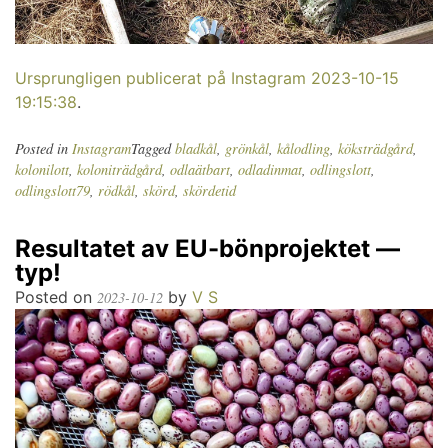
Ursprungligen publicerat på Instagram 2023-10-15
19:15:38
.
Posted in
Instagram
Tagged
bladkål
,
grönkål
,
kålodling
,
köksträdgård
,
kolonilott
,
koloniträdgård
,
odlaätbart
,
odladinmat
,
odlingslott
,
odlingslott79
,
rödkål
,
skörd
,
skördetid
Resultatet av EU-bönprojektet —
typ!
Posted on
by
V S
2023-10-12