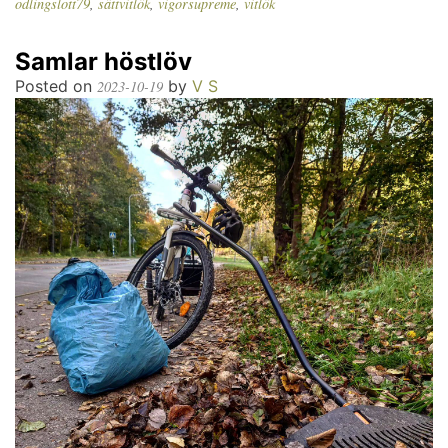
odlingslott79
,
sättvitlök
,
vigorsupreme
,
vitlök
Samlar höstlöv
Posted on
by
V S
2023-10-19