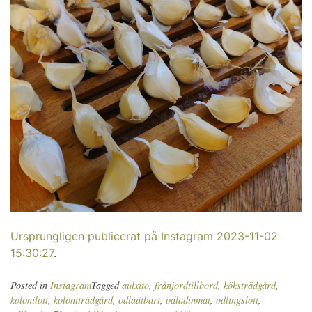
Ursprungligen publicerat på Instagram 2023-11-02
15:30:27
.
Posted in
Instagram
Tagged
aulxito
,
frånjordtillbord
,
köksträdgård
,
kolonilott
,
koloniträdgård
,
odlaätbart
,
odladinmat
,
odlingslott
,