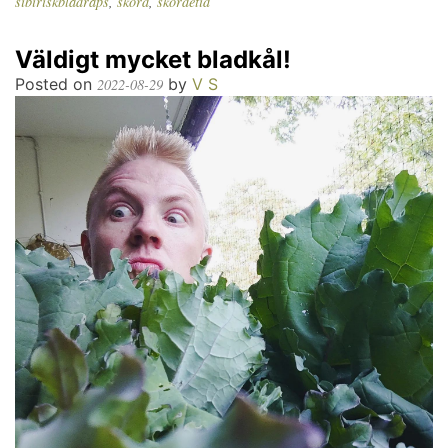
sibiriskbladraps
,
skörd
,
skördetid
Väldigt mycket bladkål!
Posted on
by
V S
2022-08-29