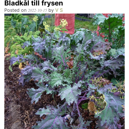
Bladkål till frysen
Posted on
by
V S
2022-10-15