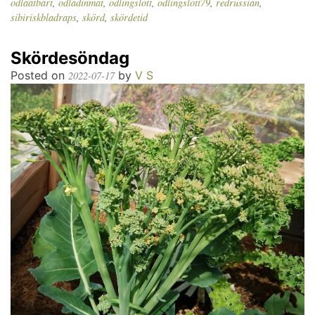
odlaätbart
,
odladinmat
,
odlingslott
,
odlingslott79
,
redrussian
,
sibiriskbladraps
,
skörd
,
skördetid
Skördesöndag
Posted on
by
V S
2022-07-17