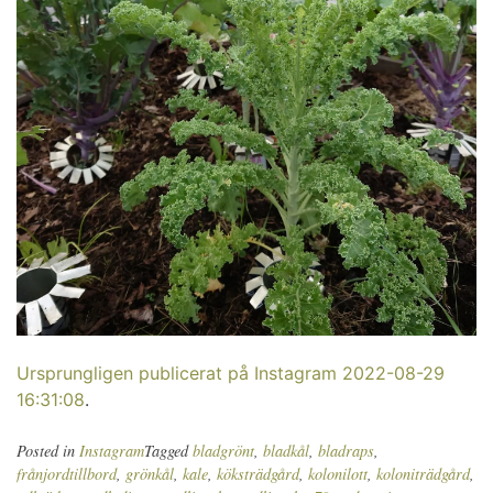
Ursprungligen publicerat på Instagram 2022-08-29
16:31:08
.
Posted in
Instagram
Tagged
bladgrönt
,
bladkål
,
bladraps
,
frånjordtillbord
,
grönkål
,
kale
,
köksträdgård
,
kolonilott
,
koloniträdgård
,