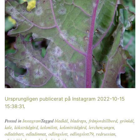
Ursprungligen publicerat på Instagram 2022-10-15
15:38:31
.
Posted in
Instagram
Tagged
bladkål
,
bladraps
,
frånjordtillbord
,
grönkål
,
kale
,
köksträdgård
,
kolonilott
,
koloniträdgård
,
lerchenzungen
,
odlaätbart
,
odladinmat
,
odlingslott
,
odlingslott79
,
redrussian
,