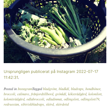
Ursprungligen publicerat på Instagram 2022-07-17
11:42:31
.
Posted in
Instagram
Tagged
bladgrönt
,
bladkål
,
bladraps
,
bondbönor
,
broccoli
,
calinaro
,
frånjordtillbord
,
grönkål
,
köksträdgård
,
kolonilott
,
koloniträdgård
,
odlabroccoli
,
odladinmat
,
odlingslott
,
odlingslott79
,
redrussian
,
sibiriskbladraps
,
skörd
,
skördetid