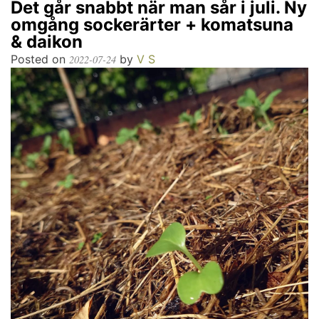
Det går snabbt när man sår i juli. Ny
omgång sockerärter + komatsuna
& daikon
Posted on
by
V S
2022-07-24