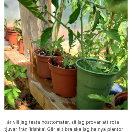
I år vill jag testa hösttomater, så jag provar att rota
tjuvar från ’Irishka’. Går allt bra ska jag ha nya plantor