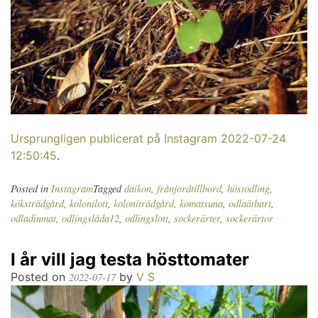
Ursprungligen publicerat på Instagram 2022-07-24
12:50:45
.
Posted in
Instagram
Tagged
daikon
,
frånjordtillbord
,
höstodling
,
köksträdgård
,
kolonilott
,
koloniträdgård
,
komatsuna
,
odlaätbart
,
odladinmat
,
odlingslåda12
,
odlingslott
,
sockerärter
,
sockerärtor
I år vill jag testa hösttomater
Posted on
by
V S
2022-07-17