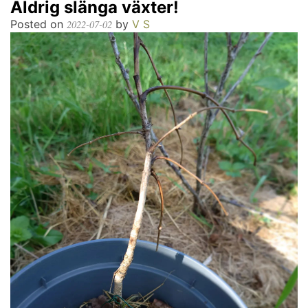
Aldrig slänga växter!
Posted on
by
V S
2022-07-02