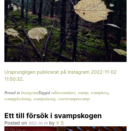
Ursprungligen publicerat på Instagram 2022-11-02
11:50:32
.
Posted in
Instagram
Tagged
odlaresamlare
,
svamp
,
svampkorg
,
svampplockning
,
svampsäsong
,
svarttrumpetsvamp
Ett till försök i svampskogen
Posted on
by
V S
2022-10-16