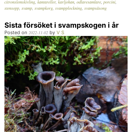
citronslemskivling
,
kantareller
,
karljohan
,
odlaresamlare
,
porcini
,
stensopp
,
svamp
,
svampkorg
,
svampplockning
,
svampsäsong
Sista försöket i svampskogen i år
Posted on
by
V S
2022-11-02