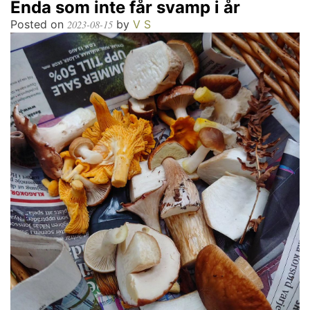
Enda som inte får svamp i år
Posted on
by
V S
2023-08-15