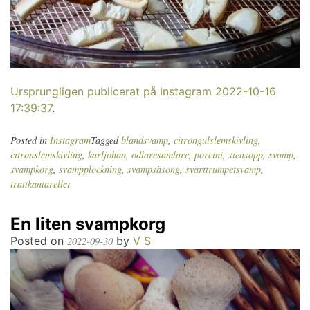
Ursprungligen publicerat på Instagram 2022-10-16
17:39:37
.
Posted in
Instagram
Tagged
blandsvamp
,
citrongulslemskivling
,
citronslemskivling
,
karljohan
,
odlaresamlare
,
porcini
,
stensopp
,
svamp
,
svampkorg
,
svampplockning
,
svampsäsong
,
svarttrumpetsvamp
,
trattkantareller
En liten svampkorg
Posted on
by
V S
2022-09-30