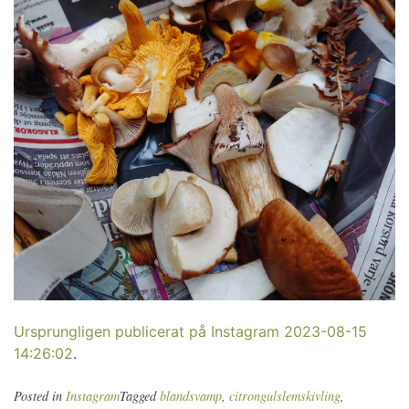
Ursprungligen publicerat på Instagram 2023-08-15
14:26:02
.
Posted in
Instagram
Tagged
blandsvamp
,
citrongulslemskivling
,