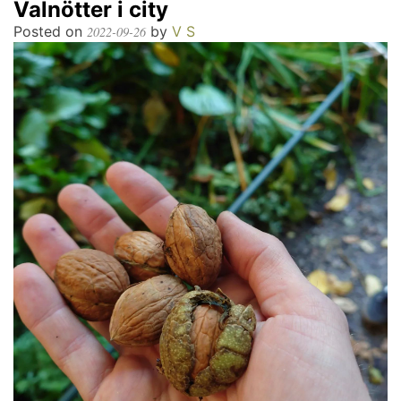
Valnötter i city
Posted on
by
V S
2022-09-26