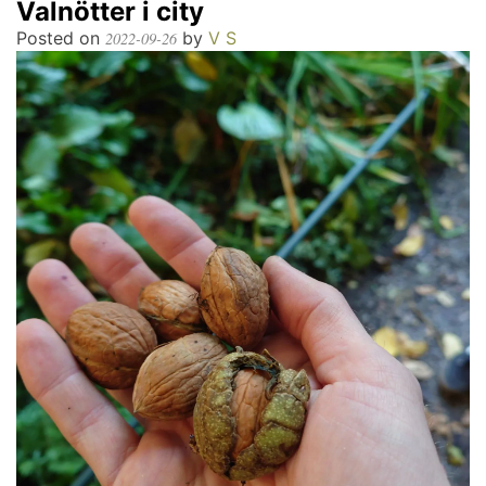
Valnötter i city
Posted on
by
V S
2022-09-26