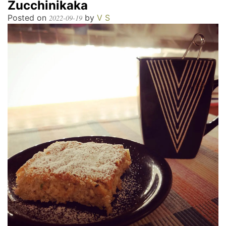
Zucchinikaka
Posted on
by
V S
2022-09-19