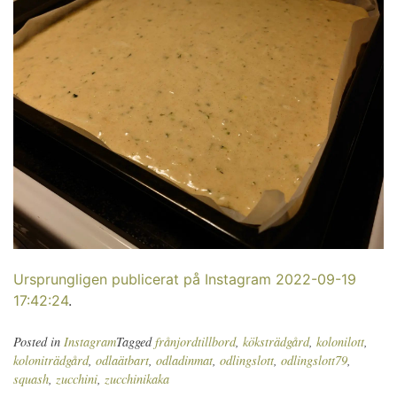
Ursprungligen publicerat på Instagram 2022-09-19
17:42:24
.
Posted in
Instagram
Tagged
frånjordtillbord
,
köksträdgård
,
kolonilott
,
koloniträdgård
,
odlaätbart
,
odladinmat
,
odlingslott
,
odlingslott79
,
squash
,
zucchini
,
zucchinikaka