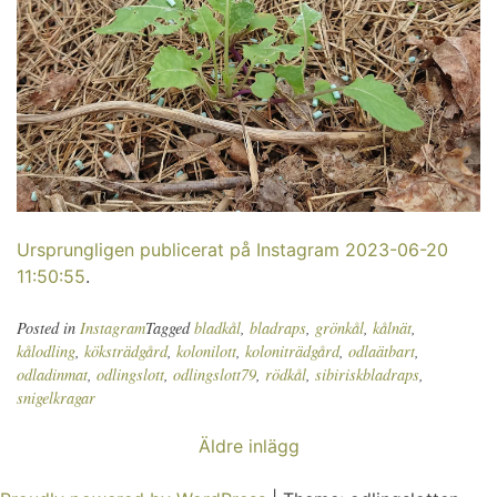
Ursprungligen publicerat på Instagram 2023-06-20
11:50:55
.
Posted in
Instagram
Tagged
bladkål
,
bladraps
,
grönkål
,
kålnät
,
kålodling
,
köksträdgård
,
kolonilott
,
koloniträdgård
,
odlaätbart
,
odladinmat
,
odlingslott
,
odlingslott79
,
rödkål
,
sibiriskbladraps
,
snigelkragar
Inläggsnavigering
Äldre inlägg