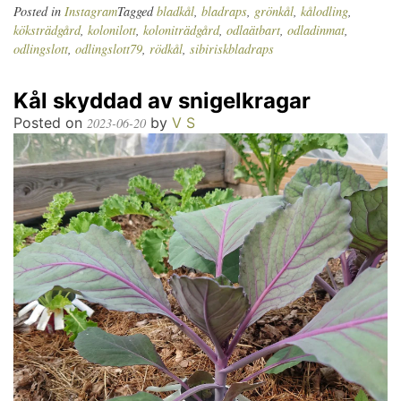
Posted in
Instagram
Tagged
bladkål
,
bladraps
,
grönkål
,
kålodling
,
köksträdgård
,
kolonilott
,
koloniträdgård
,
odlaätbart
,
odladinmat
,
odlingslott
,
odlingslott79
,
rödkål
,
sibiriskbladraps
Kål skyddad av snigelkragar
Posted on
by
V S
2023-06-20