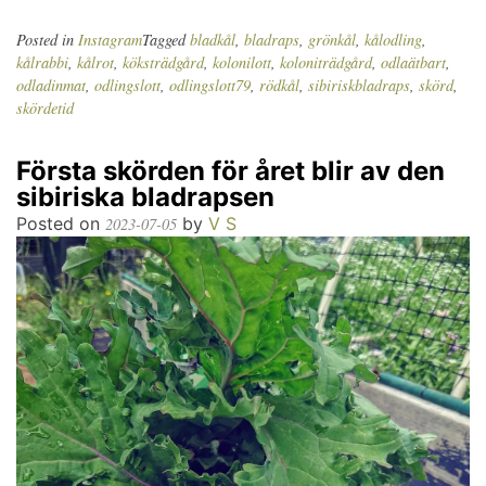
Posted in
Instagram
Tagged
bladkål
,
bladraps
,
grönkål
,
kålodling
,
kålrabbi
,
kålrot
,
köksträdgård
,
kolonilott
,
koloniträdgård
,
odlaätbart
,
odladinmat
,
odlingslott
,
odlingslott79
,
rödkål
,
sibiriskbladraps
,
skörd
,
skördetid
Första skörden för året blir av den
sibiriska bladrapsen
Posted on
by
V S
2023-07-05