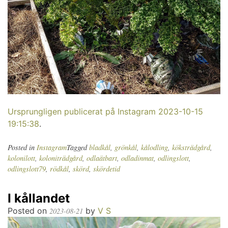
Ursprungligen publicerat på Instagram 2023-10-15
19:15:38
.
Posted in
Instagram
Tagged
bladkål
,
grönkål
,
kålodling
,
köksträdgård
,
kolonilott
,
koloniträdgård
,
odlaätbart
,
odladinmat
,
odlingslott
,
odlingslott79
,
rödkål
,
skörd
,
skördetid
I kållandet
Posted on
by
V S
2023-08-21