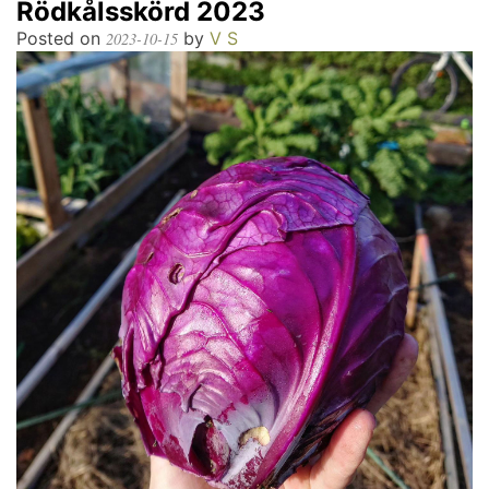
Rödkålsskörd 2023
Posted on
by
V S
2023-10-15