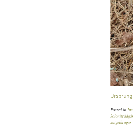
Ursprungl
Posted in
In
koloniträdgå
snigelkragar