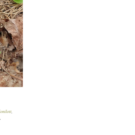
lonilott
,
,