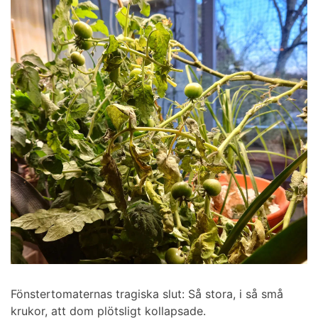
Fönstertomaternas tragiska slut: Så stora, i så små
krukor, att dom plötsligt kollapsade.