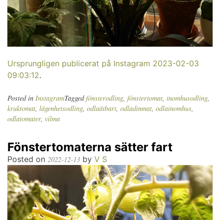
Ursprungligen publicerat på Instagram 2023-02-03
09:03:12
.
Posted in
Instagram
Tagged
fönsterodling
,
fönstertomat
,
inomhusodling
,
kruktomat
,
lägenhetsodling
,
odlaätbart
,
odladinmat
,
odlainomhus
,
odlatomater
,
vilma
Fönstertomaterna sätter fart
Posted on
by
V S
2022-12-13