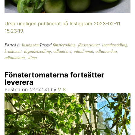
Ursprungligen publicerat på Instagram 2023-02-11
15:23:19
.
Posted in
Instagram
Tagged
fönsterodling
,
fönstertomat
,
inomhusodling
,
kruktomat
,
lägenhetsodling
,
odlaätbart
,
odladinmat
,
odlainomhus
,
odlatomater
,
vilma
Fönstertomaterna fortsätter
leverera
Posted on
by
V S
2023-02-03