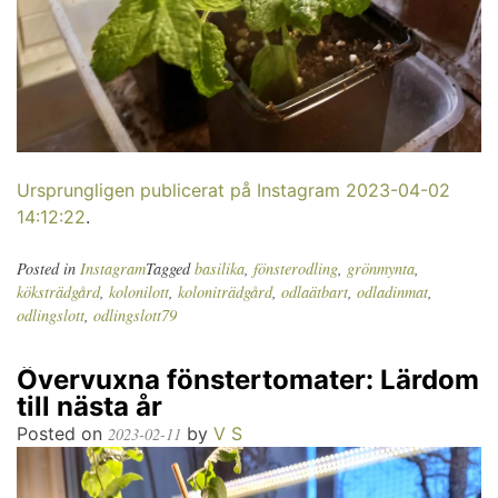
Ursprungligen publicerat på Instagram 2023-04-02
14:12:22
.
Posted in
Instagram
Tagged
basilika
,
fönsterodling
,
grönmynta
,
köksträdgård
,
kolonilott
,
koloniträdgård
,
odlaätbart
,
odladinmat
,
odlingslott
,
odlingslott79
Övervuxna fönstertomater: Lärdom
till nästa år
Posted on
by
V S
2023-02-11