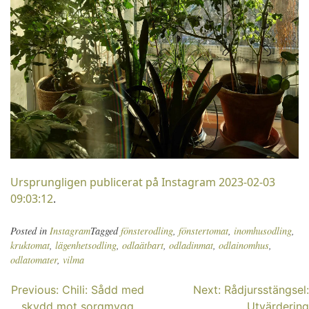
Ursprungligen publicerat på Instagram 2023-02-03
09:03:12
.
Posted in
Instagram
Tagged
fönsterodling
,
fönstertomat
,
inomhusodling
,
kruktomat
,
lägenhetsodling
,
odlaätbart
,
odladinmat
,
odlainomhus
,
odlatomater
,
vilma
Inläggsnavigering
Previous:
Chili: Sådd med
Next:
Rådjursstängsel:
skydd mot sorgmygg
Utvärdering