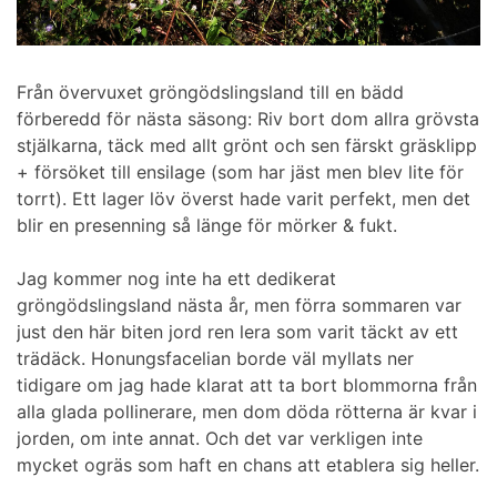
Från övervuxet gröngödslingsland till en bädd
förberedd för nästa säsong: Riv bort dom allra grövsta
stjälkarna, täck med allt grönt och sen färskt gräsklipp
+ försöket till ensilage (som har jäst men blev lite för
torrt). Ett lager löv överst hade varit perfekt, men det
blir en presenning så länge för mörker & fukt.
Jag kommer nog inte ha ett dedikerat
gröngödslingsland nästa år, men förra sommaren var
just den här biten jord ren lera som varit täckt av ett
trädäck. Honungsfacelian borde väl myllats ner
tidigare om jag hade klarat att ta bort blommorna från
alla glada pollinerare, men dom döda rötterna är kvar i
jorden, om inte annat. Och det var verkligen inte
mycket ogräs som haft en chans att etablera sig heller.