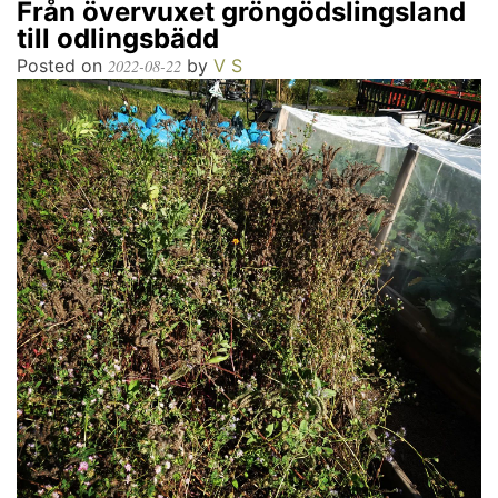
Från övervuxet gröngödslingsland
till odlingsbädd
Posted on
by
V S
2022-08-22