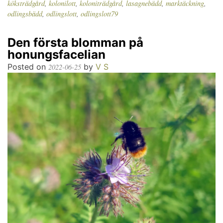
köksträdgård
,
kolonilott
,
koloniträdgård
,
lasagnebädd
,
marktäckning
,
odlingsbädd
,
odlingslott
,
odlingslott79
Den första blomman på
honungsfacelian
Posted on
by
V S
2022-06-25