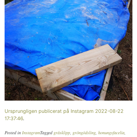
Ursprungligen publicerat på Instagram 2022-08-22
17:37:46
.
Posted in
Instagram
Tagged
gräsklipp
,
gröngödsling
,
honungsfacelia
,