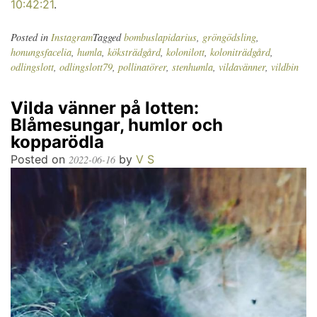
10:42:21
.
Posted in
Instagram
Tagged
bombuslapidarius
,
gröngödsling
,
honungsfacelia
,
humla
,
köksträdgård
,
kolonilott
,
koloniträdgård
,
odlingslott
,
odlingslott79
,
pollinatörer
,
stenhumla
,
vildavänner
,
vildbin
Vilda vänner på lotten:
Blåmesungar, humlor och
kopparödla
Posted on
by
V S
2022-06-16