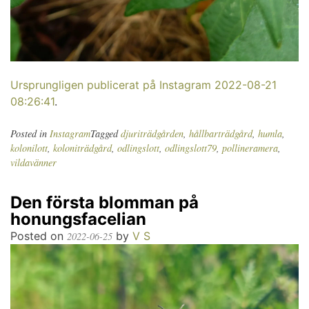
Ursprungligen publicerat på Instagram 2022-08-21
08:26:41
.
Posted in
Instagram
Tagged
djuriträdgården
,
hållbarträdgård
,
humla
,
kolonilott
,
koloniträdgård
,
odlingslott
,
odlingslott79
,
pollineramera
,
vildavänner
Den första blomman på
honungsfacelian
Posted on
by
V S
2022-06-25