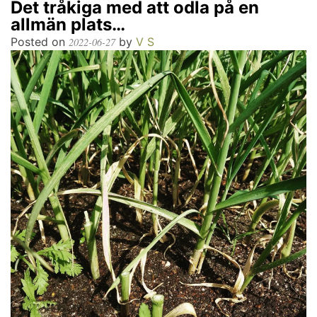
Det tråkiga med att odla på en
allmän plats…
Posted on
by
V S
2022-06-27