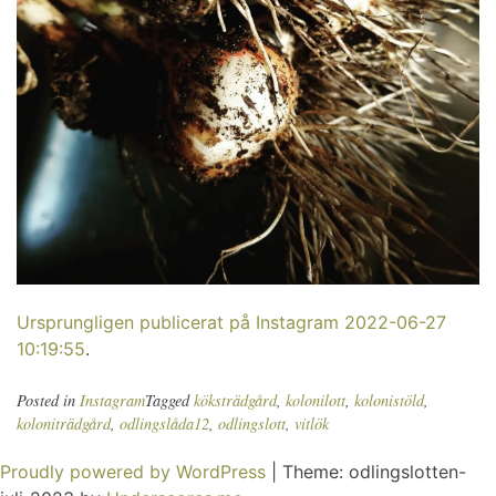
Ursprungligen publicerat på Instagram 2022-06-27
10:19:55
.
Posted in
Instagram
Tagged
köksträdgård
,
kolonilott
,
kolonistöld
,
koloniträdgård
,
odlingslåda12
,
odlingslott
,
vitlök
Proudly powered by WordPress
|
Theme: odlingslotten-