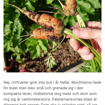
Nej, rotfrukter gick inte bra i år heller. Morötterna hade
fin blast men blev små och grenade sig i den
kompakta leran, rödbetorna dog mest och dom som
tog sig är centimeterstora. Palsternackornas blast är
däremot helt enorm: Dom ska ju skördas sent, så jag