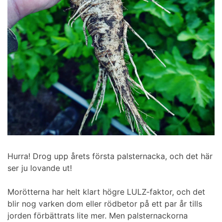
Hurra! Drog upp årets första palsternacka, och det här
ser ju lovande ut!
Morötterna har helt klart högre LULZ-faktor, och det
blir nog varken dom eller rödbetor på ett par år tills
jorden förbättrats lite mer. Men palsternackorna