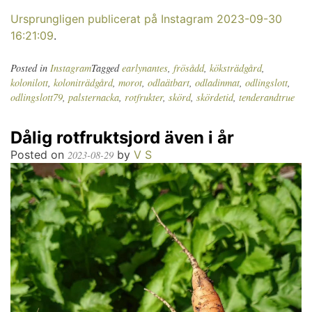
Ursprungligen publicerat på Instagram 2023-09-30
16:21:09
.
Posted in
Instagram
Tagged
earlynantes
,
frösådd
,
köksträdgård
,
kolonilott
,
koloniträdgård
,
morot
,
odlaätbart
,
odladinmat
,
odlingslott
,
odlingslott79
,
palsternacka
,
rotfrukter
,
skörd
,
skördetid
,
tenderandtrue
Dålig rotfruktsjord även i år
Posted on
by
V S
2023-08-29