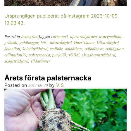
Ursprungligen publicerat på Instagram 2023-10-09
19:03:43
.
Posted in
Instagram
Tagged
carentan3
,
djuriträdgården
,
dvärgmullbär
,
grönkål
,
guldbaggar
,
höst
,
höstträdgård
,
kinesisktoon
,
köksträdgård
,
kolonilott
,
koloniträdgård
,
mullbär
,
odlaätbart
,
odladinmat
,
odlingslott
,
odlingslott79
,
palsternacka
,
purjolök
,
rödkål
,
skogsbrynsträdgård
,
skogsträdgård
,
vildavänner
Årets första palsternacka
Posted on
by
V S
2023-09-30