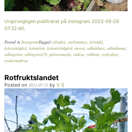
Ursprungligen publicerat på Instagram 2023-08-29
07:32:40
.
Posted in
Instagram
Tagged
cylindra
,
earlynantes
,
frösådd
,
köksträdgård
,
kolonilott
,
koloniträdgård
,
morot
,
odlaätbart
,
odladinmat
,
odlingslott
,
odlingslott79
,
palsternacka
,
rädisa
,
rödbeta
,
rotfrukter
,
tenderandtrue
Rotfruktslandet
Posted on
by
V S
2023-07-15