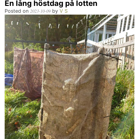
En lång höstdag på lotten
Posted on
by
V S
2023-10-09