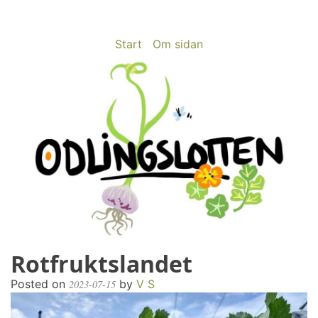
Skip
to
content
Start
Om sidan
Rotfruktslandet
odlingslotten.com
Odling på 200 kvm i Stockholms utkant
Posted on
by
V S
2023-07-15