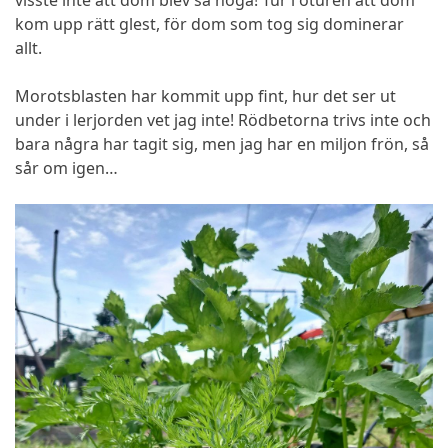
visste inte att dom blev så höga! Tur i oturen att dom
kom upp rätt glest, för dom som tog sig dominerar
allt.
Morotsblasten har kommit upp fint, hur det ser ut
under i lerjorden vet jag inte! Rödbetorna trivs inte och
bara några har tagit sig, men jag har en miljon frön, så
sår om igen…