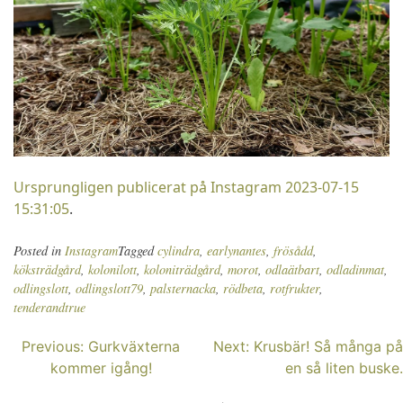
Ursprungligen publicerat på Instagram 2023-07-15
15:31:05
.
Posted in
Instagram
Tagged
cylindra
,
earlynantes
,
frösådd
,
köksträdgård
,
kolonilott
,
koloniträdgård
,
morot
,
odlaätbart
,
odladinmat
,
odlingslott
,
odlingslott79
,
palsternacka
,
rödbeta
,
rotfrukter
,
tenderandtrue
Inläggsnavigering
Previous:
Gurkväxterna
Next:
Krusbär! Så många på
kommer igång!
en så liten buske.