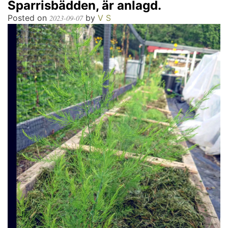
Sparrisbädden, är anlagd.
Posted on
by
V S
2023-09-07