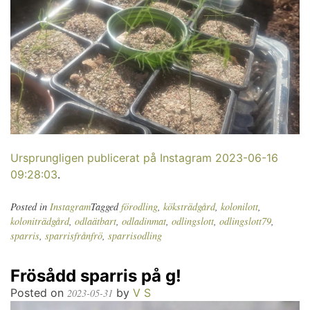
Ursprungligen publicerat på Instagram 2023-06-16
09:28:03
.
Posted in
Instagram
Tagged
förodling
,
köksträdgård
,
kolonilott
,
koloniträdgård
,
odlaätbart
,
odladinmat
,
odlingslott
,
odlingslott79
,
sparris
,
sparrisfrånfrö
,
sparrisodling
Frösådd sparris på g!
Posted on
by
V S
2023-05-31