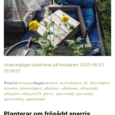
Ursprungligen publicerat på Instagram 2023-08-23
15:29:57
.
Posted in
Instagram
Tagged
återbruk
,
återbrukamera
,
diy
,
köksträdgård
,
kolonilott
,
koloniträdgård
,
odlaätbart
,
odladinmat
,
odlingsbädd
,
odlingslott
,
odlingslott79
,
sparris
,
sparrisbädd
,
sparrisland
,
sparrisodling
,
upphöjdbädd
Planterar om frösådd sparris