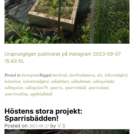
Ursprungligen publicerat på Instagram 2023-09-07
15:43:10
.
Posted in
Instagram
Tagged
återbruk
,
återbrukamera
,
diy
,
köksträdgård
,
kolonilott
,
koloniträdgård
,
odlaätbart
,
odladinmat
,
odlingsbädd
,
odlingslott
,
odlingslott79
,
sparris
,
sparrisbädd
,
sparrisland
,
sparrisodling
,
upphöjdbädd
Höstens stora projekt:
Sparrisbädden!
Posted on
by
V S
2023-08-23