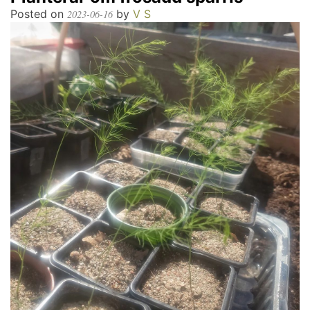
Posted on
by
V S
2023-06-16