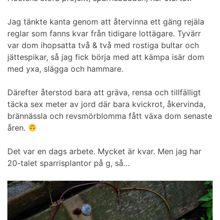
Jag tänkte kanta genom att återvinna ett gäng rejäla
reglar som fanns kvar från tidigare lottägare. Tyvärr
var dom ihopsatta två & två med rostiga bultar och
jättespikar, så jag fick börja med att kämpa isär dom
med yxa, slägga och hammare.
Därefter återstod bara att gräva, rensa och tillfälligt
täcka sex meter av jord där bara kvickrot, åkervinda,
brännässla och revsmörblomma fått växa dom senaste
åren.
Det var en dags arbete. Mycket är kvar. Men jag har
20-talet sparrisplantor på g, så…