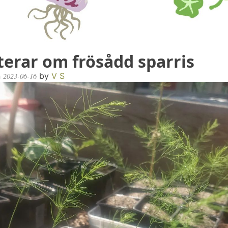
terar om frösådd sparris
n
by
V S
2023-06-16