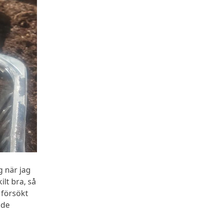
 när jag
lt bra, så
 försökt
lde