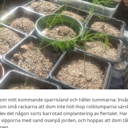
 om mitt kommande sparrisland och håller tummarna: Insåg
om små rackarna att dom inte höll ihop rotklumparna särski
blev det någon sorts barrotad omplantering av flertalet. Har
 vipporna med sand ovanpå jorden, och hoppas att dom tå
ngen…