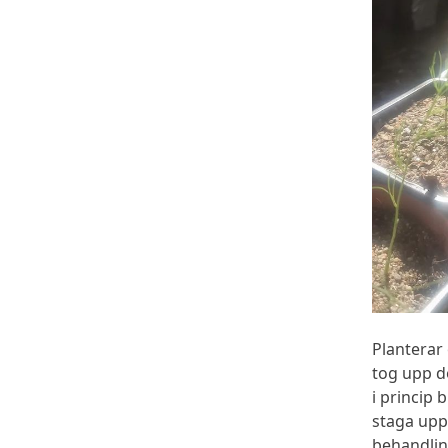
Planterar
tog upp d
i princip 
staga upp
behandli