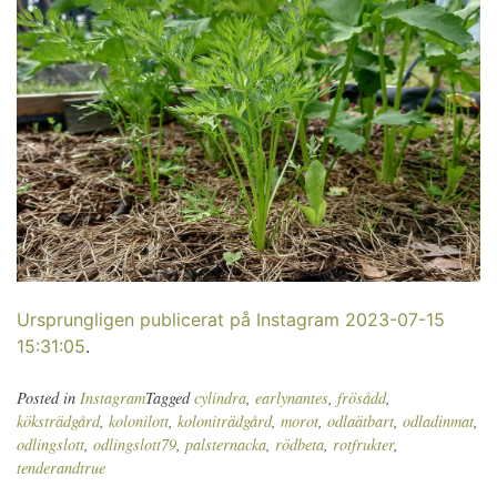
Ursprungligen publicerat på Instagram 2023-07-15
15:31:05
.
Posted in
Instagram
Tagged
cylindra
,
earlynantes
,
frösådd
,
köksträdgård
,
kolonilott
,
koloniträdgård
,
morot
,
odlaätbart
,
odladinmat
,
odlingslott
,
odlingslott79
,
palsternacka
,
rödbeta
,
rotfrukter
,
tenderandtrue