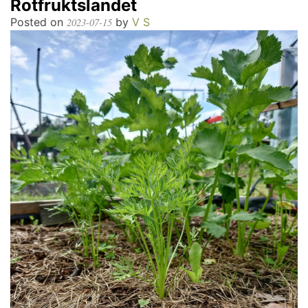
Rotfruktslandet
Posted on
by
V S
2023-07-15