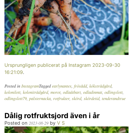
Ursprungligen publicerat på Instagram 2023-09-30
16:21:09
.
Posted in
Instagram
Tagged
earlynantes
,
frösådd
,
köksträdgård
,
kolonilott
,
koloniträdgård
,
morot
,
odlaätbart
,
odladinmat
,
odlingslott
,
odlingslott79
,
palsternacka
,
rotfrukter
,
skörd
,
skördetid
,
tenderandtrue
Dålig rotfruktsjord även i år
Posted on
by
V S
2023-08-29