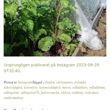
Ursprungligen publicerat på Instagram 2023-08-29
07:32:40
.
Posted in
Instagram
Tagged
cylindra
,
earlynantes
,
frösådd
,
köksträdgård
,
kolonilott
,
koloniträdgård
,
morot
,
odlaätbart
,
odladinmat
,
odlingslott
,
odlingslott79
,
palsternacka
,
rädisa
,
rödbeta
,
rotfrukter
,
tenderandtrue