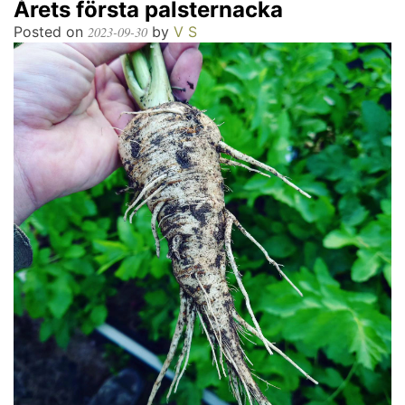
Årets första palsternacka
Posted on
by
V S
2023-09-30