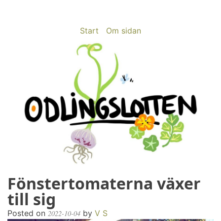
Skip
to
content
Start
Om sidan
Fönstertomaterna växer
odlingslotten.com
Odling på 200 kvm i Stockholms utkant
till sig
Posted on
by
V S
2022-10-04