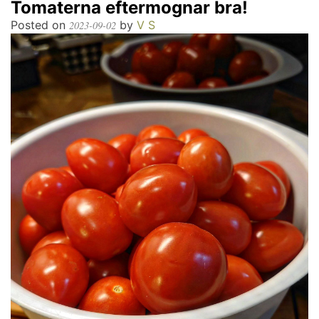
Tomaterna eftermognar bra!
Posted on
by
V S
2023-09-02