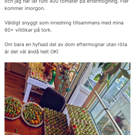
och jag har iaf runt 400 tomater på eftermogning. Fler
kommer imorgon.
Väldigt snyggt som inredning tillsammans med mina
60+ vitlökar på tork.
Om bara en hyfsad del av dom eftermognar utan röta
är det väl ändå helt OK!