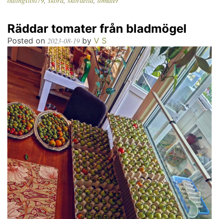
odlingslott79
,
skörd
,
skördetid
,
tomater
Räddar tomater från bladmögel
Posted on
by
V S
2023-08-19