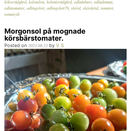
köksträdgård
,
kolonilott
,
koloniträdgård
,
odlaätbart
,
odladinmat
,
odlatomater
,
odlingslott
,
odlingslott79
,
skörd
,
skördetid
,
tomater
,
tomatsylt
Morgonsol på mognade
körsbärstomater.
Posted on
by
V S
2023-08-23