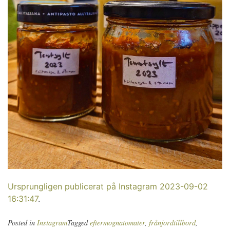
Ursprungligen publicerat på Instagram 2023-09-02
16:31:47
.
Posted in
Instagram
Tagged
eftermognatomater
,
frånjordtillbord
,