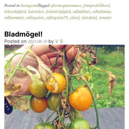
Posted in
Instagram
Tagged
eftermognatomater
,
frånjordtillbord
,
köksträdgård
,
kolonilott
,
koloniträdgård
,
odlaätbart
,
odladinmat
,
odlatomater
,
odlingslott
,
odlingslott79
,
skörd
,
skördetid
,
tomater
Bladmögel!
Posted on
by
V S
2023-08-19