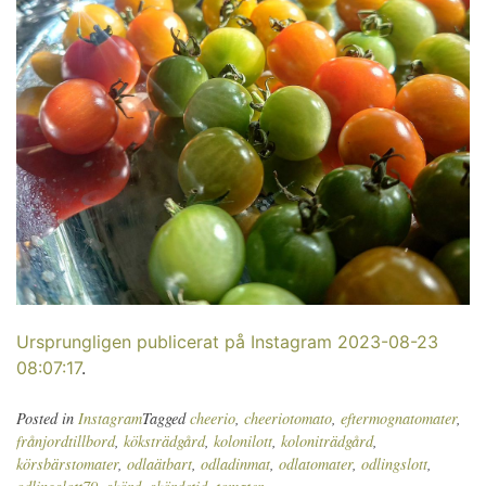
Ursprungligen publicerat på Instagram 2023-08-23
08:07:17
.
Posted in
Instagram
Tagged
cheerio
,
cheeriotomato
,
eftermognatomater
,
frånjordtillbord
,
köksträdgård
,
kolonilott
,
koloniträdgård
,
körsbärstomater
,
odlaätbart
,
odladinmat
,
odlatomater
,
odlingslott
,