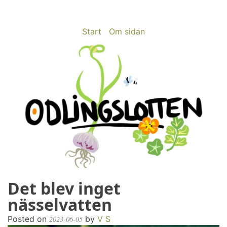
Skip
to
content
Start
Om sidan
Det blev inget
odlingslotten.com
Odling på 200 kvm i Stockholms utkant
nässelvatten
Posted on
by
V S
2023-06-05