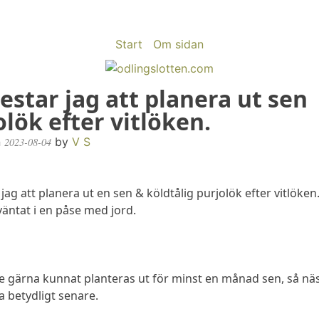
Start
Om sidan
testar jag att planera ut sen
olök efter vitlöken.
n
by
V S
2023-08-04
r jag att planera ut en sen & köldtålig purjolök efter vitlöke
väntat i en påse med jord.
e gärna kunnat planteras ut för minst en månad sen, så näs
a betydligt senare.