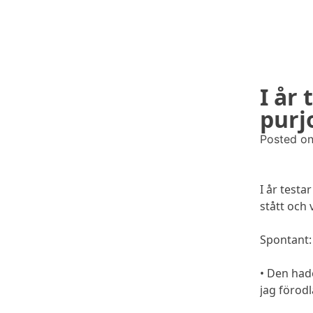
Skip
to
content
I år 
odlingslotten.com
Odling på 200 kvm i Stockholms utkant
purj
Posted o
I år testa
stått och 
Spontant:
• Den had
jag förodl