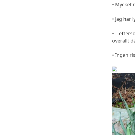
• Mycket r
• Jag har 
• …efterso
överallt d
• Ingen ri