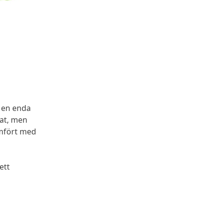
e en enda
kat, men
ämfört med
ett