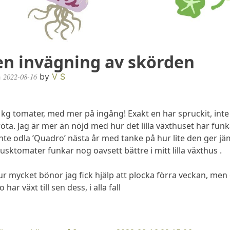
en invägning av skörden
n
by
V S
2022-08-16
,2 kg tomater, med mer på ingång! Exakt en har spruckit, int
lröta. Jag är mer än nöjd med hur det lilla växthuset har fun
te odla ’Quadro’ nästa år med tanke på hur lite den ger j
 Busktomater funkar nog oavsett bättre i mitt lilla växthus .
ur mycket bönor jag fick hjälp att plocka förra veckan, men 
 har växt till sen dess, i alla fall