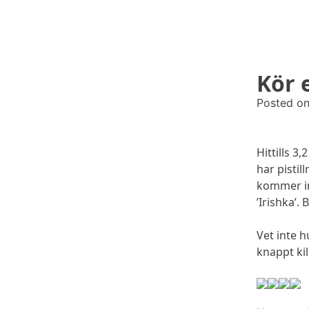
Kör 
odlingslotten.com
Odling på 200 kvm i Stockholms utkant
Posted o
Hittills 3
har pistil
kommer in
’Irishka’.
Vet inte h
knappt kilo