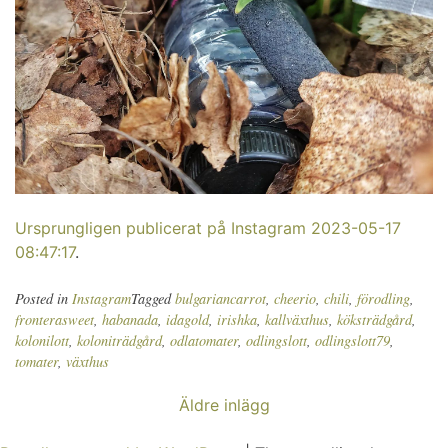
Ursprungligen publicerat på Instagram 2023-05-17
08:47:17
.
Posted in
Instagram
Tagged
bulgariancarrot
,
cheerio
,
chili
,
förodling
,
fronterasweet
,
habanada
,
idagold
,
irishka
,
kallväxthus
,
köksträdgård
,
kolonilott
,
koloniträdgård
,
odlatomater
,
odlingslott
,
odlingslott79
,
tomater
,
växthus
Inläggsnavigering
Äldre inlägg