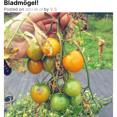
Bladmögel!
Posted on
by
V S
2023-08-19