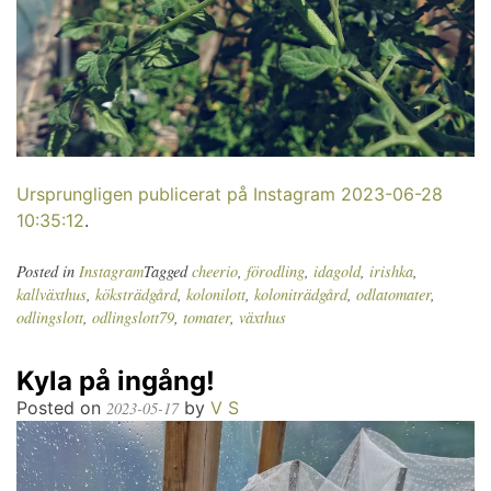
Ursprungligen publicerat på Instagram 2023-06-28
10:35:12
.
Posted in
Instagram
Tagged
cheerio
,
förodling
,
idagold
,
irishka
,
kallväxthus
,
köksträdgård
,
kolonilott
,
koloniträdgård
,
odlatomater
,
odlingslott
,
odlingslott79
,
tomater
,
växthus
Kyla på ingång!
Posted on
by
V S
2023-05-17