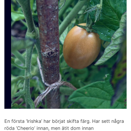
En första ’Irishka’ har börjat skifta färg. Har sett några
röda ’Cheerio’ innan, men ätit dom innan