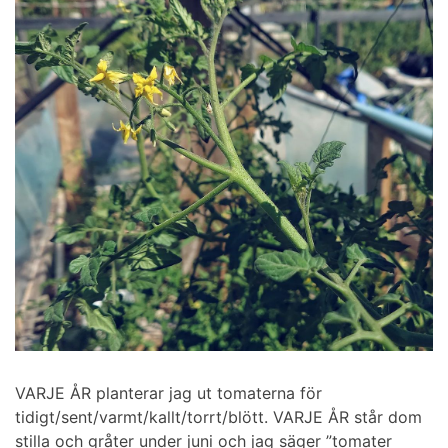
VARJE ÅR planterar jag ut tomaterna för
tidigt/sent/varmt/kallt/torrt/blött. VARJE ÅR står dom
stilla och gråter under juni och jag säger ”tomater