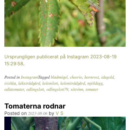
Ursprungligen publicerat på Instagram 2023-08-19
15:29:58
.
Posted in
Instagram
Tagged
bladmögel
,
cheerio
,
hornrost
,
idagold
,
irishka
,
köksträdgård
,
kolonilott
,
koloniträdgård
,
mjöldagg
,
odlatomater
,
odlingslott
,
odlingslott79
,
sötrönn
,
tomater
Tomaterna rodnar
Posted on
by
V S
2023-08-06