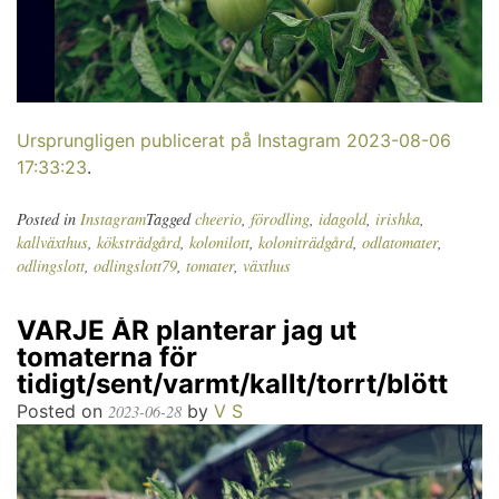
Ursprungligen publicerat på Instagram 2023-08-06
17:33:23
.
Posted in
Instagram
Tagged
cheerio
,
förodling
,
idagold
,
irishka
,
kallväxthus
,
köksträdgård
,
kolonilott
,
koloniträdgård
,
odlatomater
,
odlingslott
,
odlingslott79
,
tomater
,
växthus
VARJE ÅR planterar jag ut
tomaterna för
tidigt/sent/varmt/kallt/torrt/blött
Posted on
by
V S
2023-06-28