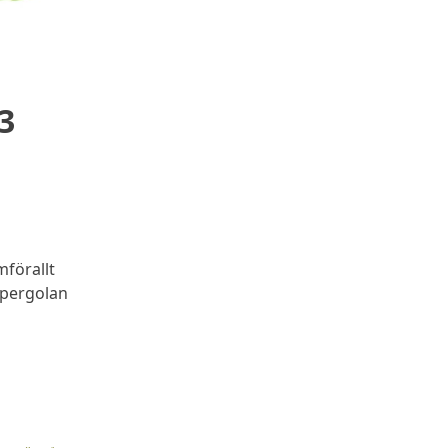
3
mförallt
 pergolan