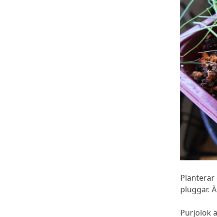
Planterar o
pluggar. Ä
Purjolök ä