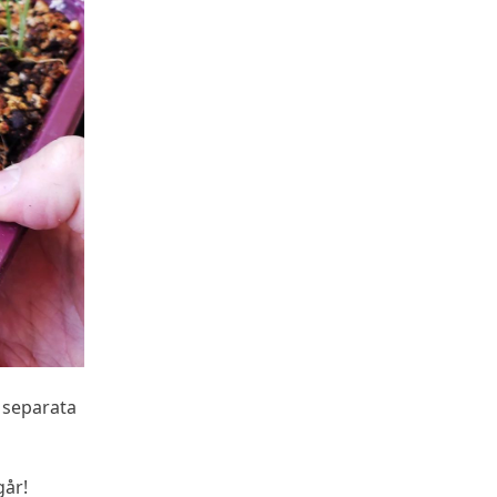
 i separata
går!