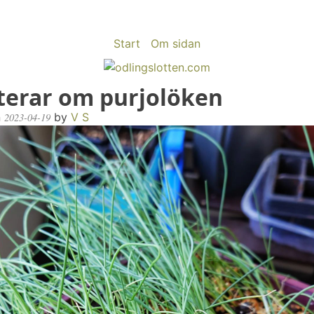
Start
Om sidan
terar om purjolöken
n
by
V S
2023-04-19