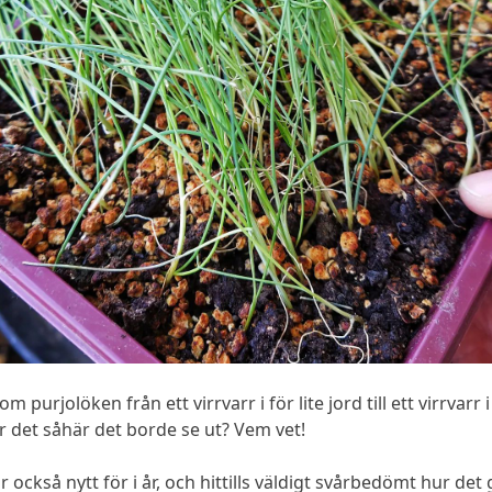
m purjolöken från ett virrvarr i för lite jord till ett virrvarr
r det såhär det borde se ut? Vem vet!
r också nytt för i år, och hittills väldigt svårbedömt hur det 