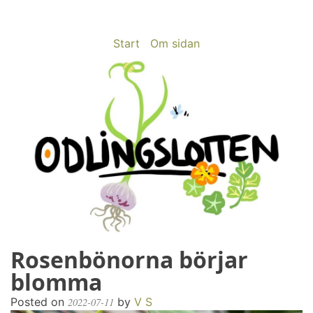
Skip
to
content
Start
Om sidan
Rosenbönorna börjar
odlingslotten.com
Odling på 200 kvm i Stockholms utkant
blomma
Posted on
by
V S
2022-07-11