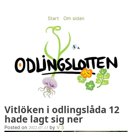
Skip
to
content
Start
Om sidan
Vitlöken i odlingslåda 12
odlingslotten.com
Odling på 200 kvm i Stockholms utkant
hade lagt sig ner
Posted on
by
V S
2022-07-13