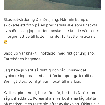
Skadeutvärdering & snöröjning: När min kompis
skickade ett foto på en prydnadsbuske som knäckts
av snön insåg jag att det kanske inte kunde vänta tills
imorgon att se till lotten, för det fortsätter vräka ner.
Snödjup var knä- till höfthöjd, med riktigt tung snö.
Entrébågen bågnade…
Jag hade ju varit så duktig och rådjursskyddat
nyplanteringarna med allt från kompostgaller till nät.
Somligt stod, somligt var mosat till marken.
Kvitten, pimpernöt, buskkörsbär, berberis & sötrönn
såg oskadda ut. Koreanska silverbuskarna låg platta
på marken, men reste sig efter avskakning. Oklart hur