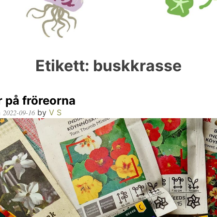
Etikett:
buskkrasse
 på fröreorna
n
by
V S
2022-09-16