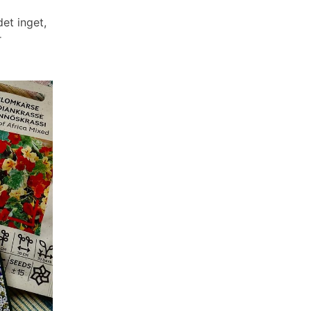
det inget,
r