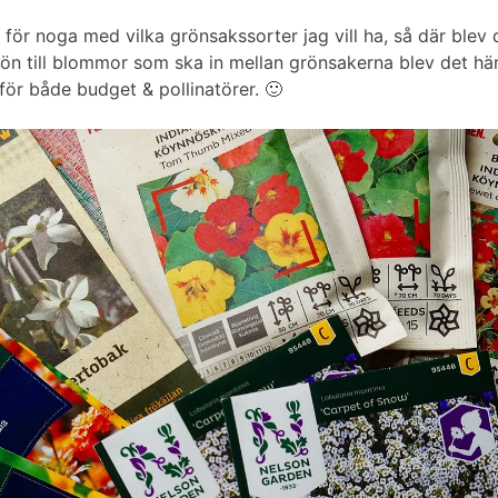
e för noga med vilka grönsakssorter jag vill ha, så där blev 
rön till blommor som ska in mellan grönsakerna blev det hä
för både budget & pollinatörer. 🙂