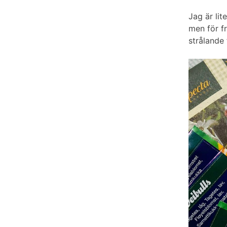
Jag är lit
men för f
strålande 