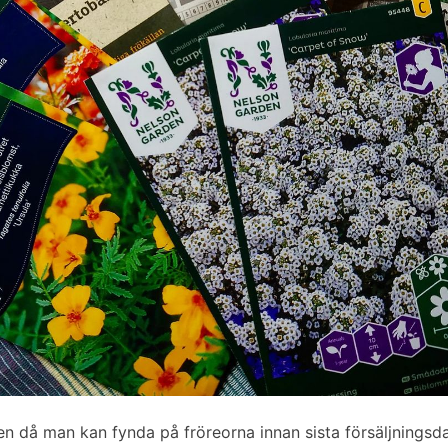
den då man kan fynda på fröreorna innan sista försäljningsd