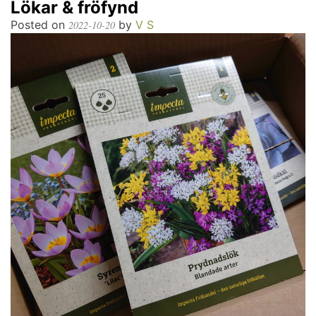
Lökar & fröfynd
Posted on
by
V S
2022-10-20