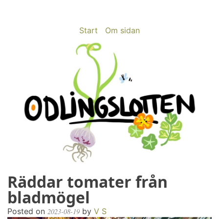
Skip
to
content
Start
Om sidan
Räddar tomater från
odlingslotten.com
Odling på 200 kvm i Stockholms utkant
bladmögel
Posted on
by
V S
2023-08-19