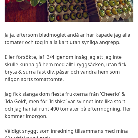
Ja ja, eftersom bladmöglet ändå är här kapade jag alla
tomater och tog in alla kart utan synliga angrepp.
Eller försökte, iaf: 3/4 igenom insåg jag att jag inte
skulle kunna gå hem med allt i ryggsäcken, utan fick
bryta & surra fast div. påsar och vandra hem som
någon sorts tomattomte.
Jag fick slänga dom flesta frukterna från ’Cheerio’ &
’Ida Gold’, men för ’Irishka’ var svinnet inte lika stort
och jag har iaf runt 400 tomater på eftermogning. Fler
kommer imorgon.
Väldigt snyggt som inredning tillsammans med mina