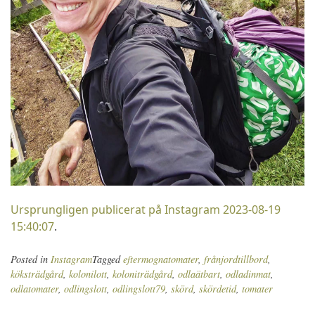
Ursprungligen publicerat på Instagram 2023-08-19
15:40:07
.
Posted in
Instagram
Tagged
eftermognatomater
,
frånjordtillbord
,
köksträdgård
,
kolonilott
,
koloniträdgård
,
odlaätbart
,
odladinmat
,
odlatomater
,
odlingslott
,
odlingslott79
,
skörd
,
skördetid
,
tomater