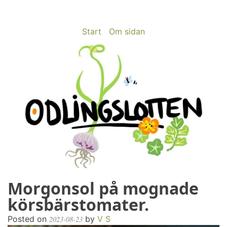
Skip
to
content
Start
Om sidan
Morgonsol på mognade
odlingslotten.com
Odling på 200 kvm i Stockholms utkant
körsbärstomater.
Posted on
by
V S
2023-08-23