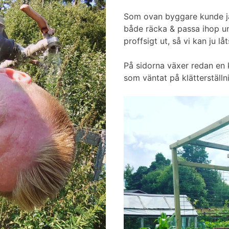
Som ovan byggare kunde jag 
både räcka & passa ihop u
proffsigt ut, så vi kan ju l
På sidorna växer redan en 
som väntat på klätterställn