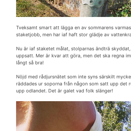
Tveksamt smart att lägga en av sommarens varmast
staketjobb, men har iaf haft stor glädje av vattenkra
Nu är iaf staketet målat, stolparnas ändträ skyddat,
uppsatt. Mer är kvar att göra, men det ska regna 
långt så bra!
Nöjd med rådjursnätet som inte syns särskilt mycket
räddades ur soporna från någon som satt upp det ru
upp odlandet. Det är galet vad folk slänger!