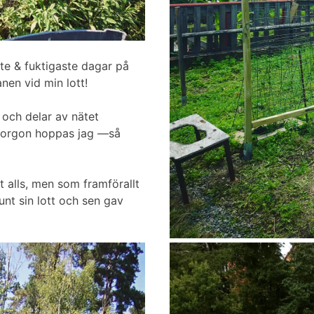
e & fuktigaste dagar på
nen vid min lott!
 och delar av nätet
imorgon hoppas jag —så
 alls, men som framförallt
nt sin lott och sen gav