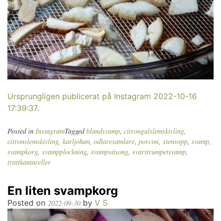
Ursprungligen publicerat på Instagram 2022-10-16
17:39:37
.
Posted in
Instagram
Tagged
blandsvamp
,
citrongulslemskivling
,
citronslemskivling
,
karljohan
,
odlaresamlare
,
porcini
,
stensopp
,
svamp
,
svampkorg
,
svampplockning
,
svampsäsong
,
svarttrumpetsvamp
,
trattkantareller
En liten svampkorg
Posted on
by
V S
2022-09-30