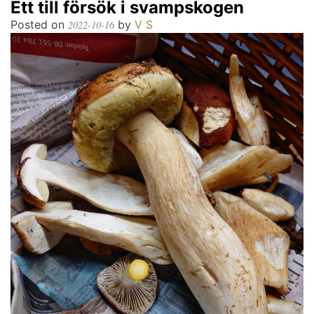
Ett till försök i svampskogen
Posted on
by
V S
2022-10-16