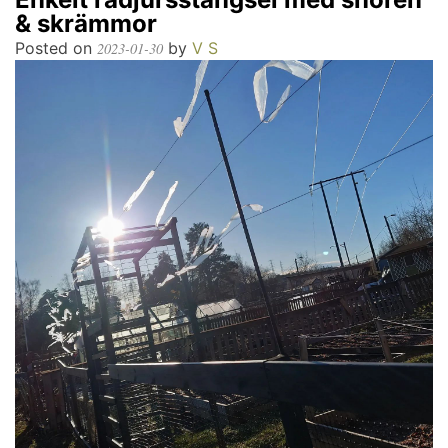
& skrämmor
Posted on
by
V S
2023-01-30