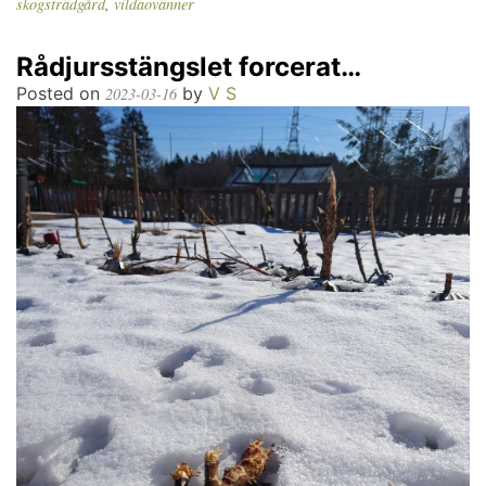
skogsträdgård
,
vildaovänner
Rådjursstängslet forcerat…
Posted on
by
V S
2023-03-16