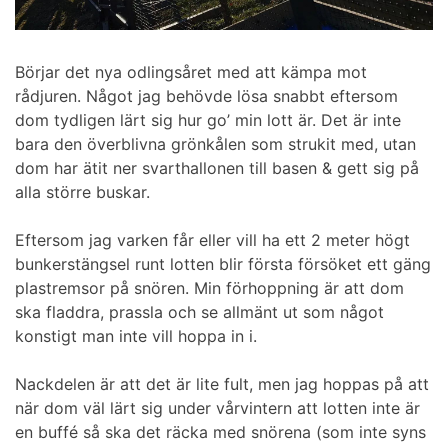
Börjar det nya odlingsåret med att kämpa mot
rådjuren. Något jag behövde lösa snabbt eftersom
dom tydligen lärt sig hur go’ min lott är. Det är inte
bara den överblivna grönkålen som strukit med, utan
dom har ätit ner svarthallonen till basen & gett sig på
alla större buskar.
Eftersom jag varken får eller vill ha ett 2 meter högt
bunkerstängsel runt lotten blir första försöket ett gäng
plastremsor på snören. Min förhoppning är att dom
ska fladdra, prassla och se allmänt ut som något
konstigt man inte vill hoppa in i.
Nackdelen är att det är lite fult, men jag hoppas på att
när dom väl lärt sig under vårvintern att lotten inte är
en buffé så ska det räcka med snörena (som inte syns