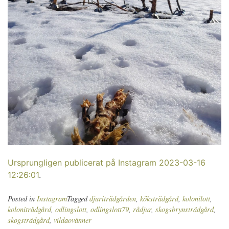
Ursprungligen publicerat på Instagram 2023-03-16
12:26:01
.
Posted in
Instagram
Tagged
djuriträdgården
,
köksträdgård
,
kolonilott
,
koloniträdgård
,
odlingslott
,
odlingslott79
,
rådjur
,
skogsbrynsträdgård
,
skogsträdgård
,
vildaovänner