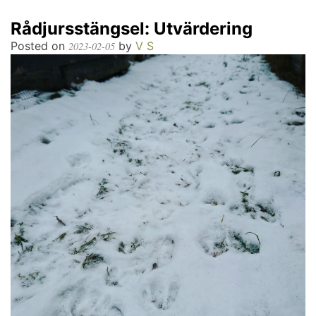
Rådjursstängsel: Utvärdering
Posted on
by
V S
2023-02-05