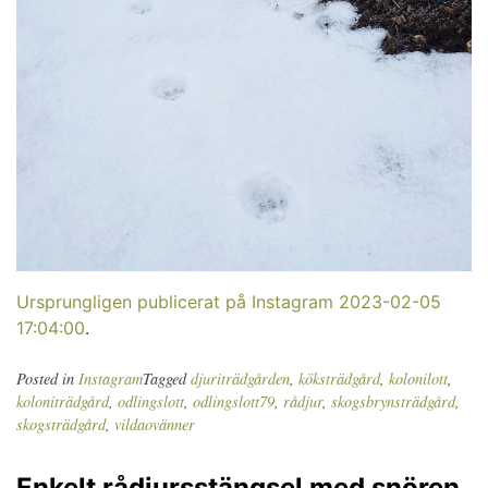
Ursprungligen publicerat på Instagram 2023-02-05
17:04:00
.
Posted in
Instagram
Tagged
djuriträdgården
,
köksträdgård
,
kolonilott
,
koloniträdgård
,
odlingslott
,
odlingslott79
,
rådjur
,
skogsbrynsträdgård
,
skogsträdgård
,
vildaovänner
Enkelt rådjursstängsel med snören