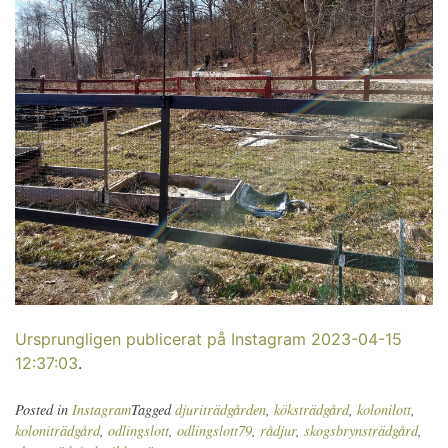
Ursprungligen publicerat på Instagram 2023-04-15
12:37:03
.
Posted in
Instagram
Tagged
djuriträdgården
,
köksträdgård
,
kolonilott
,
koloniträdgård
,
odlingslott
,
odlingslott79
,
rådjur
,
skogsbrynsträdgård
,